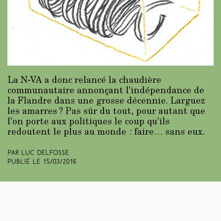
La N-VA a donc relancé la chaudière
communautaire annonçant l’indépendance de
la Flandre dans une grosse décennie. Larguez
les amarres ? Pas sûr du tout, pour autant que
l’on porte aux politiques le coup qu’ils
redoutent le plus au monde : faire… sans eux.
Par Luc Delfosse
Publié le
15/03/2016