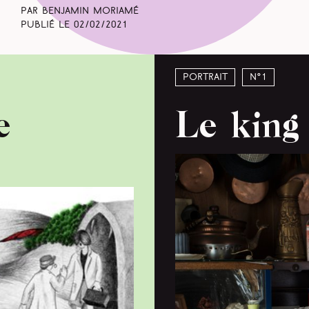
Par Benjamin Moriamé
Publié le
02/02/2021
Portrait
N°1
e
Le king