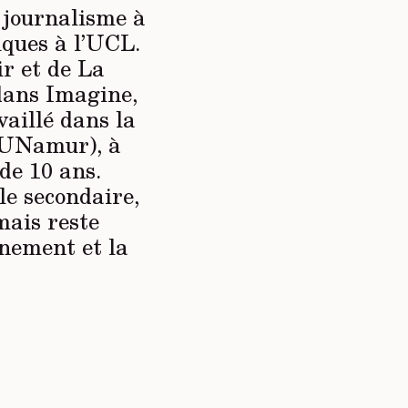
e journalisme à
iques à l’UCL.
r et de La
 dans
Imagine,
vaillé dans la
 (UNamur), à
de 10 ans.
le secondaire,
 mais reste
nement et la