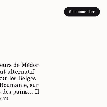
Se connecter
teurs de
Médor
.
tat alternatif
sur les Belges
 Roumanie, sur
t des pains… Il
e ou