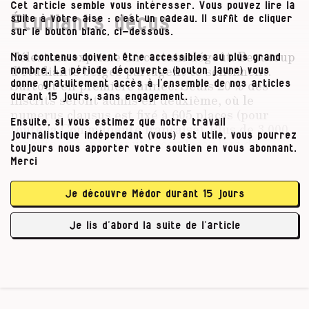
Cet article semble vous intéresser. Vous pouvez lire la
suite à votre aise : c’est un cadeau. Il suffit de cliquer
Étudiants déçus
sur le bouton blanc, ci-dessous.
Célestine exprime un certain dégoût. Beaucoup
Nos contenus doivent être accessibles au plus grand
d’étudiants belges partagent ce sentiment.
nombre. La période découverte (bouton jaune) vous
Surtout en première année. Seuls 20 % des
donne gratuitement accès à l’ensemble de nos articles
inscrits seront admis en deu­xième, où le
durant 15 jours, sans engagement.
numerus clausus est fixé à 605 places (pour
Ensuite, si vous estimez que notre travail
toute la Communauté française). Plus de 3 000
journalistique indépendant (vous) est utile, vous pourrez
inscrits se sont disputé ces places lors du
toujours nous apporter votre soutien en vous abonnant.
concours de fin de première inauguré en juin
Merci
20151. Par crainte pour le coût de la sécurité
sociale, le gouvernement ne veut pas former
Je découvre Médor durant 15 jours
davantage de médecins, malgré les pénuries
qui frappent plusieurs régions et certaines
Je lis d’abord la suite de l’article
spécialités, …