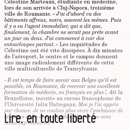
Célestine Marteaux, étudiante en médecine,
lors de son arrivée à Cluj-Napoca, troisième
ville de Roumanie.
« J’ai d’abord vu des
bâtiments affreux, noirs, souvent les mêmes. Puis
il y a eu l’agent immobilier, qui a dit que,
finalement, la chambre ne serait pas prête avant
un jour ou deux. J’ai commencé à voir des
entourloupes partout. »
Les inquiétudes de
Célestine ont été vite dissipées. À dix minutes
de l’aéroport, le centre et le campus donnent
une image radicalement différente de cette
ville multiculturelle de Transylvanie.
« Il est temps de faire savoir aux Belges qu’il est
possible, en Roumanie, de recevoir une excellente
formation de médecin, en français en plus !,
dit la
Bruxelloise, inscrite au cursus francophone de
l’Université Iuliu Hatieganu.
Moi je l’ai appris
par chance. Je ne voulais plus vivre l’ambiance de
Lire, en toute liberté
sélection et les examens absurdes. Je me sens
beaucoup mieux ici. »