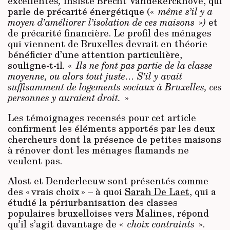
excellentes
,
insiste Brecht Vandekerckhove, qui
parle de précarité énergétique («
même s’il y a
moyen d’améliorer l’isolation de ces maisons
»
)
et
de précarité financière. Le profil des ménages
qui viennent de Bruxelles devrait en théorie
bénéficier d’une attention particulière,
souligne-t-il
.
«
Ils ne font pas partie de la classe
moyenne, ou alors tout juste… S’il y avait
suffisamment de logements sociaux à Bruxelles, ces
personnes y auraient droit.
»
Les témoignages recensés pour cet article
confirment les éléments apportés par les deux
chercheurs dont la présence de petites maisons
à rénover dont les ménages flamands ne
veulent pas.
Alost et Denderleeuw sont présentés comme
des « vrais choix » – à quoi
Sarah De Laet
, qui a
étudié la périurbanisation des classes
populaires bruxelloises vers Malines, répond
qu’il s’agit davantage de «
choix contraints
».