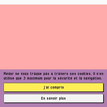
Médor ne vous traque pas à travers ses cookies. Il n’en
utilise que 3 maximum pour la sécurité et la navigation.
j’ai compris
En savoir plus
✘