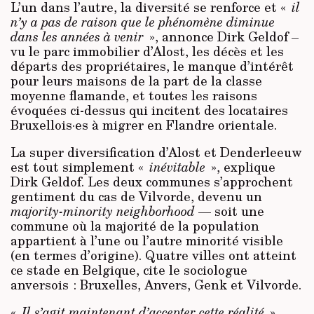
L’un dans l’autre, la diversité se renforce et «
il
n’y a pas de raison que le phénomène diminue
dans les années à venir
», annonce Dirk Geldof –
vu le parc immobilier d’Alost, les décès et les
départs des propriétaires, le manque d’intérêt
pour leurs maisons de la part de la classe
moyenne flamande, et toutes les raisons
évoquées ci-dessus qui incitent des locataires
Bruxellois·es à migrer en Flandre orientale.
La super diversification d’Alost et Denderleeuw
est tout simplement «
inévitable
», explique
Dirk Geldof. Les deux communes s’approchent
gentiment du cas de Vilvorde, devenu un
majority-minority neighborhood
— soit une
commune où la majorité de la population
appartient à l’une ou l’autre minorité visible
(en termes d’origine). Quatre villes ont atteint
ce stade en Belgique, cite le sociologue
anversois : Bruxelles, Anvers, Genk et Vilvorde.
«
Il s’agit maintenant d’accepter cette réalité
»,