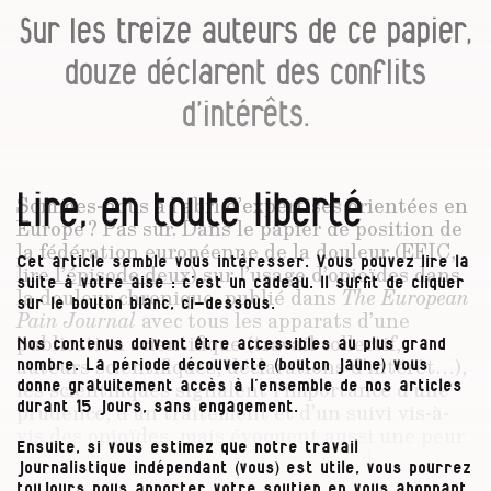
Sur les treize auteurs de ce papier,
douze déclarent des conflits
d’intérêts.
Lire, en toute liberté
Sommes-nous à l’abri d’expertises orientées en
Europe ? Pas sûr. Dans le papier de position de
la fédération européenne de la douleur (EFIC,
Cet article semble vous intéresser. Vous pouvez lire la
lire
l’épisode deux
) sur l’usage d’opioïdes dans
suite à votre aise : c’est un cadeau. Il suffit de cliquer
la douleur chronique, publié dans
The European
sur le bouton blanc, ci-dessous.
Pain Journal
avec tous les apparats d’une
publication scientifique (travail collectif,
Nos contenus doivent être accessibles au plus grand
auteurs scientifiques, déclarations d’intérêt…),
nombre. La période découverte (bouton jaune) vous
les scientifiques signalent l’importance d’une
donne gratuitement accès à l’ensemble de nos articles
prudence, d’un traitement et d’un suivi vis-à-
durant 15 jours, sans engagement.
vis des opioïdes, mais évoquent aussi une peur
Ensuite, si vous estimez que notre travail
inappropriée et exagérée, ainsi que des
journalistique indépendant (vous) est utile, vous pourrez
restrictions et régulations (vis-à-vis de l’usage
toujours nous apporter votre soutien en vous abonnant.