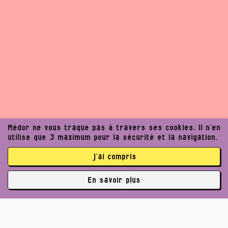
Médor ne vous traque pas à travers ses cookies. Il n’en
utilise que 3 maximum pour la sécurité et la navigation.
j’ai compris
En savoir plus
✘
3763 abonné·es