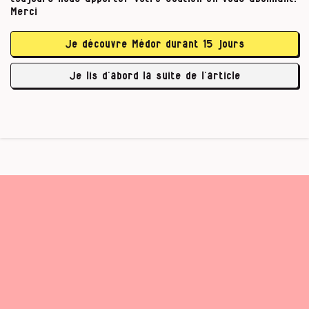
non médical des opioïdes) dont résulte une
Merci
souffrance évitable des patients. Le propos est
pertinent, mais un doute subsistera toujours
Je découvre Médor durant 15 jours
sur les treize
sur l’intégrité du constat :
auteurs de ce papier, douze déclarent des
Je lis d’abord la suite de l’article
…