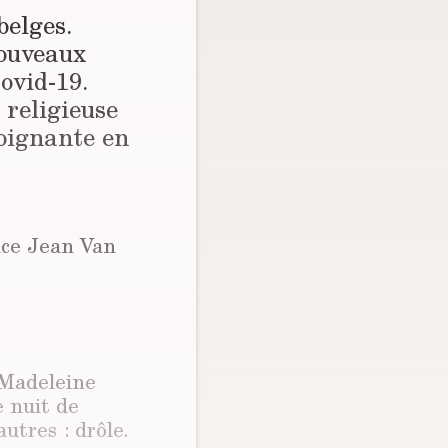
belges.
nouveaux
ovid-19.
religieuse
soignante en
nce Jean Van
-Madeleine
 nuit de
utres : drôle.