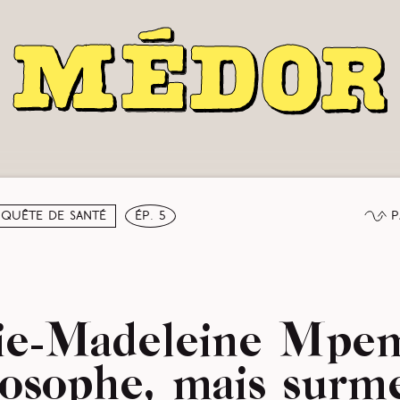
P
nquête de santé
ép. 5
ie-Madeleine Mpem
losophe, mais surm