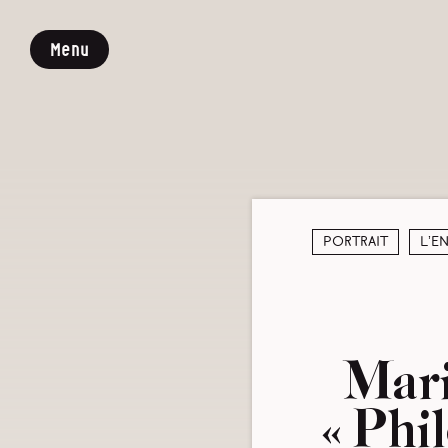
Menu
Portrait
L’e
Mar
« Phi