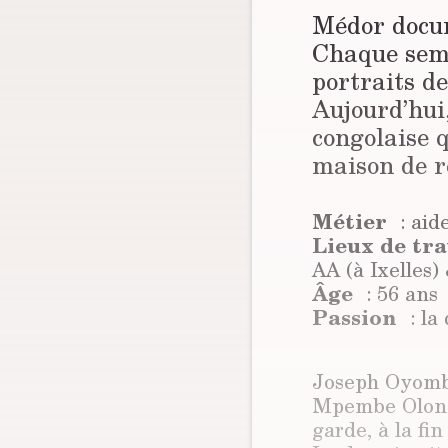
Médor docume
Chaque sema
portraits d
Aujourd’hui
congolaise q
maison de r
Métier
: aid
Lieux de tra
AA (à Ixelles)
Âge
: 56 ans
Passion
: la 
Joseph Oyombo
Mpembe Olongo
garde, à la fi