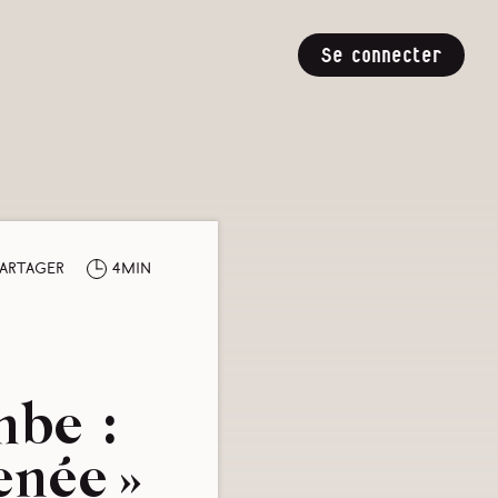
Se connecter
artager
4min
be :
enée »