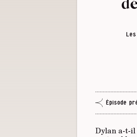
dé
Les
Épisode pr
Dylan a-t-i