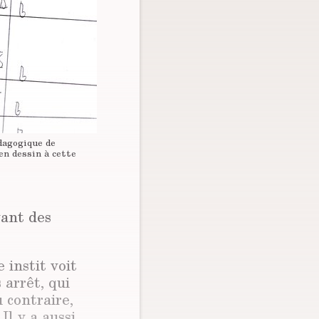
dagogique de
en dessin à cette
yant des
 instit voit
s arrêt, qui
 contraire,
Il y a aussi