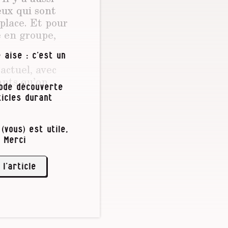
eux qui sont
place. Et pour
e en groupe,
 aise : c’est un
actuel, avec
ants qu’on
iode découverte
icles durant
(vous) est utile,
 Merci
unanimité les
 nous avons
 l’article