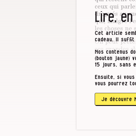
ceux qui parl
Lire, en
drogués au suc
qui, malgré l’
les choses ne 
Cet article semb
On peut préfér
cadeau. Il suffi
ses grandes cl
Nos contenus do
n’arrive plus 
(bouton jaune) 
15 jours, sans 
Des enfants « 
Ensuite, si vous
vous pourrez to
Est-ce que c’e
dizaines d’ins
posé la questi
Je découvre 