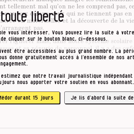
ent tellement mal qu’on ne les comprend pas, c
 toute liberté
re ou aux écrans, ceux qui ne tiennent pas en 
entrée en maternelles et la découverte de la vi
s’arrangent pas.
le vous intéresser. Vous pouvez lire la suite à votre
er l’ignorer mais, dans notre système scolaire 
t de cliquer sur le bouton blanc, ci-dessous.
asses et sa pénurie de personnel, il y a des enf
ivent être accessibles au plus grand nombre. La pér
à gérer dans l’enseignement ordinaire.
vous donne gratuitement accès à l’ensemble de nos art
engagement.
plus abîmés »
 estimez que notre travail journalistique indépendant 
ujours nous apporter votre soutien en vous abonnant.
st pire qu’avant ? « Oui », nous ont répondu à l’
tits, de directions, de psy, de spécialistes à qui
on. Partout, on s’inquiète …
Médor durant 15 jours
Je lis d’abord la suite de