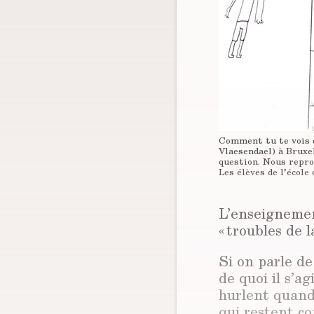
Comment tu te vois q
Vlaesendael) à Bruxel
question. Nous repro
Les élèves de l’école
L’enseignemen
« troubles de 
Si on parle d
de quoi il s’ag
hurlent quand 
qui restent co