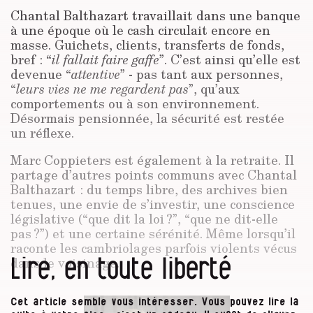
Chantal Balthazart travaillait dans une banque
à une époque où le cash circulait encore en
masse. Guichets, clients, transferts de fonds,
bref : “
il fallait faire gaffe
”. C’est ainsi qu’elle est
devenue “
attentive
” - pas tant aux personnes,
“
leurs vies ne me regardent pas
”, qu’aux
comportements ou à son environnement.
Désormais pensionnée, la sécurité est restée
un réflexe.
Marc Coppieters est également à la retraite. Il
partage d’autres points communs avec Chantal
Balthazart : du temps libre, des archives bien
tenues, une envie de s’investir, une conscience
législative (“que dit la loi ?”, “que ne dit-elle
pas ?”) et une certaine sérénité. Même lorsqu’il
raconte les cambriolages parfois violents vécus
Lire, en toute liberté
dans le voisinage.
Cet article semble vous intéresser. Vous pouvez lire la