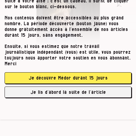
suite à votre aise : c’est un cadeau. Il suffit de cliquer
sur le bouton blanc, ci-dessous.
Nos contenus doivent être accessibles au plus grand
nombre. La période découverte (bouton jaune) vous
donne gratuitement accès à l’ensemble de nos articles
durant 15 jours, sans engagement.
Ensuite, si vous estimez que notre travail
journalistique indépendant (vous) est utile, vous pourrez
toujours nous apporter votre soutien en vous abonnant.
Merci
Je découvre Médor durant 15 jours
Chantal Balthazart, coordinatrice PLP : "
Dans la région, dès qu’il y a
Ma
Je lis d’abord la suite de l’article
huit jours de congé, les gens sont partis. J’imagine que les voleurs le
savent aussi
."