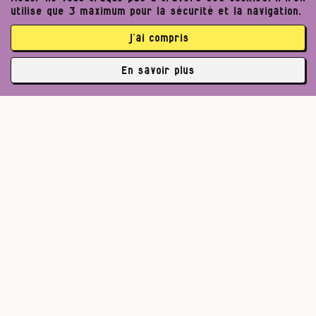
utilise que 3 maximum pour la sécurité et la navigation.
j’ai compris
En savoir plus
✘
3762 abonné·es
Pour un journalisme robuste.
Lire l’appel de Médor
S’abonner
Un journalisme exigeant
peut améliorer notre