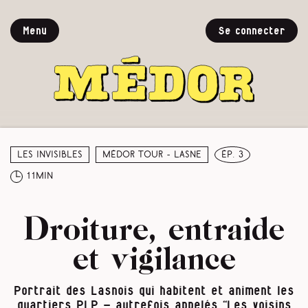
Menu
Se connecter
Les invisibles
Médor Tour - Lasne
ép. 3
11min
Droiture, entraide
et vigilance
Portrait des Lasnois qui habitent et animent les
quartiers PLP - autrefois appelés “Les voisins