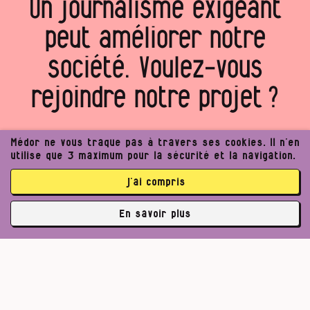
Un journalisme exigeant
peut améliorer notre
société. Voulez‑vous
rejoindre notre projet ?
Médor ne vous traque pas à travers ses cookies. Il n’en
Je (m’)offre Médor
utilise que 3 maximum pour la sécurité et la navigation.
Je rejoins la coopérative
j’ai compris
La communauté Médor, c’est déjà 3762 abonnés et 2112
En savoir plus
coopérateurs
✘
3762 abonné·es