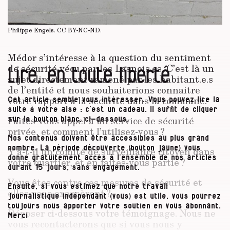
Philippe Engels.
CC BY-NC-ND
.
Médor s’intéresse à la question du sentiment
Lire, en toute liberté
de sécurité vécu par les Lasnois.es. C’est là un
sujet directement ramené par les habitant.e.s
de l’entité et nous souhaiterions connaitre
votre rapport à la sécurité dans la commune.
Cet article semble vous intéresser. Vous pouvez lire la
suite à votre aise : c’est un cadeau. Il suffit de cliquer
Faites-vous appel à un service de sécurité
sur le bouton blanc, ci-dessous.
privée, et comment l’utilisez-vous ?
Nos contenus doivent être accessibles au plus grand
nombre. La période découverte (bouton jaune) vous
Y a-t-il un comité de surveillance citoyen dans
donne gratuitement accès à l’ensemble de nos articles
votre quartier, et en faites-vous partie ?
durant 15 jours, sans engagement.
Vous êtes contre ces mesures de sécurité et
Ensuite, si vous estimez que notre travail
elles vous exaspèrent ?
journalistique indépendant (vous) est utile, vous pourrez
toujours nous apporter votre soutien en vous abonnant.
Déposer ci-dessous votre témoignage. Nous ne
Merci
vous recontacterons que si vous nous y