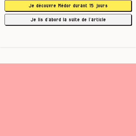
autorisez. Libre à vous d’utiliser un
Je découvre Médor durant 15 jours
pseudonyme si vous souhaitez garder
l’anonymat.
Je lis d’abord la suite de l’article
Sorry, this form has been deleted.