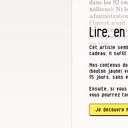
dans les 92 e
millions). Ni 
administrateu
l’Invest n’ont
Lire, en
pu contacter l
juridique, à c
en vain.
Cet article semb
cadeau. Il suffi
Nos contenus do
"Si la Vi
(bouton jaune) 
15 jours, sans 
loi et 
Ensuite, si vous
vous pourrez to
Je découvre 
…