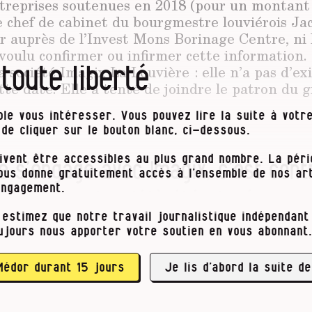
ntreprises soutenues en 2018 (pour un montant 
le chef de cabinet du bourgmestre louviérois Ja
r auprès de l’Invest Mons Borinage Centre, ni l
 voulu confirmer ou infirmer cette information
 toute liberté
a société Imagix La Louvière : elle n’a pas d’ex
ette date. Elle a tenté de joindre le patron du 
le vous intéresser. Vous pouvez lire la suite à votre
t de cliquer sur le bouton blanc, ci-dessous.
ivent être accessibles au plus grand nombre. La pér
lle s’engage avec Imagix, c’est cont
vous donne gratuitement accès à l’ensemble de nos art
engagement.
à tout ce qui a déjà été signé au pr
 estimez que notre travail journalistique indépendant 
ujours nous apporter votre soutien en vous abonnant.
Médor durant 15 jours
Je lis d’abord la suite de