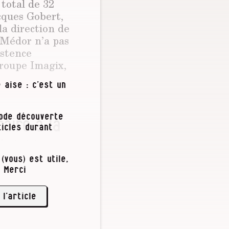
total de 32
cques Gobert,
a direction de
. Médor n’a pas
istence
groupe Imagix,
 aise : c’est un
iode découverte
raire à la
icles durant
éalable"
(vous) est utile,
Peter Wilhelm
 Merci
 l’article