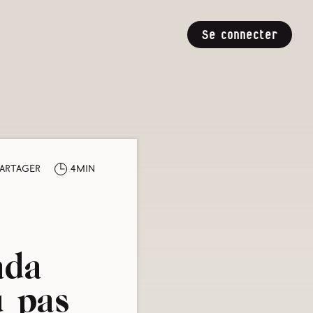
Se connecter
artager
4min
ada
 pas