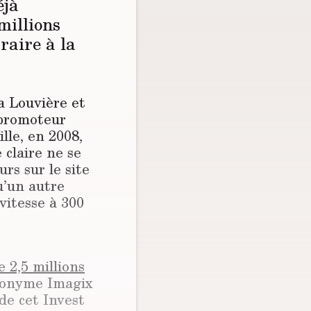
éjà
millions
traire à la
a Louvière et
e promoteur
lle, en 2008,
 claire ne se
rs sur le site
qu’un autre
vitesse à 300
 2,5 millions
anonyme Imagix
de cet Invest