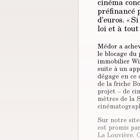
cinéma conc
préfinancé 
d’euros. « S
loi et à tou
Médor a achev
le blocage du 
immobilier Wil
suite à un app
dégage en ce q
de la friche B
projet – de ci
mètres de la S
cinématograph
Sur notre sit
est promis pa
La Louvière. C