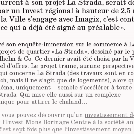
urrent à son projet La Strada, serait d
par un Invest régional à hauteur de 2,5 
i la Ville s’engage avec Imagix, c’est con
t ce qui a déjà été signé au préalable ».
é son enquête-immersion sur le commerce à L
projet de quartier « La Strada », dessiné par l
helm & Co. Ce dernier avait été choisi par la Vi
el d’offres. Le projet traine, aucune perspective
ui concerne La Strada (des travaux sont en cou
och, mais il ne s’agit que de logements), alors 
néma, uniquement – semble s’accélérer à toute 
trada. Qui mise elle aussi sur un complexe
ique pour attirer le chaland…
e vous pouvez découvrir qu’un
investissement de
r l’Invest Mons Borinage Centre à la société 
’est sept fois plus que l’investissement moyen 