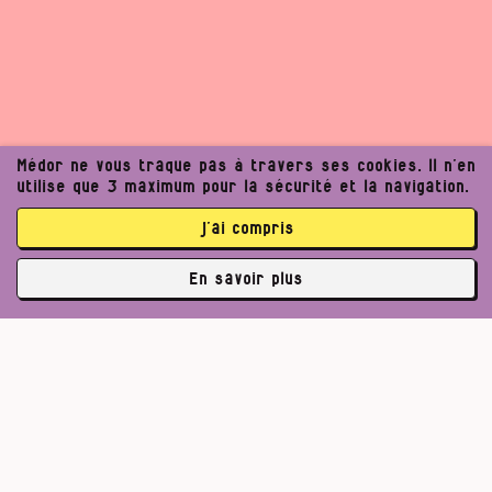
Médor ne vous traque pas à travers ses cookies. Il n’en
utilise que 3 maximum pour la sécurité et la navigation.
j’ai compris
En savoir plus
✘
3764 abonné·es
Pour un journalisme robuste.
Lire l’appel de Médor