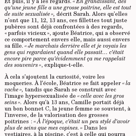
Et puis, il y a les regards.
« En grandissant, dès
qu’une jeune fille a une grosse poitrine, elle est tout
de suite sexualisée »,
décrit Sarah. Alors qu’elles
n’ont que 11, 12, 13 ans, ces fillettes tout juste
pubères sont déjà confrontées à des regards,
« parfois vicieux », ajoute Béatrice, qui a observé
ce comportement envers elle, mais aussi envers
sa fille.
« Je marchais derrière elle et je voyais les
gens qui regardaient quand elle passait… c’était
encore pire parce qu’évidemment ça me rappelait
des souvenirs »
, explique-t-elle.
À cela s’ajoutent la curiosité, voire les
moqueries. À l’école, Béatrice se fait appeler
« la
vache »,
tandis que Sarah se construit avec
l’image hypersexualisée de
« celle avec les gros
seins ».
Alors qu’à 13 ans, Camille portait déjà
un bon bonnet C, la jeune femme se souvient, à
l’inverse, de la valorisation des grosses
poitrines :
« À l’époque, c’était un peu stylé d’avoir
plus de seins que mes copines. »
Dans les
vestiaires, à la piscine, c’est à celle qui pourra