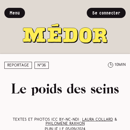
Menu
Se connecter
10min
Reportage
N°36
Le poids des seins
Textes et photos (CC BY-NC-ND) :
Laura Collard
&
Philomène Raxhon
Publié le
05/09/2024