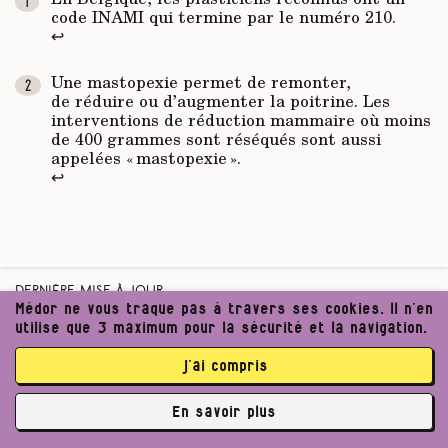
code INAMI qui termine par le numéro 210.
↩
Une mastopexie permet de remonter,
de réduire ou d’augmenter la poitrine. Les
interventions de réduction mammaire où moins
de 400 grammes sont réséqués sont aussi
appelées « mastopexie ».
↩
Dernière mise à jour
Médor ne vous traque pas à travers ses cookies. Il n’en
Jeudi 5 Septembre 2024, 7h05
utilise que 3 maximum pour la sécurité et la navigation.
j’ai compris
En savoir plus
✘