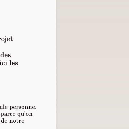
rojet
 des
ci les
eule personne.
 parce qu’on
r de notre