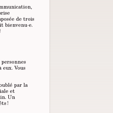
ommunication,
prise
posée de trois
it bienvenu·e.
!
n personnes
à eux. Vous
doublé par la
iale et
min. Un
ts !