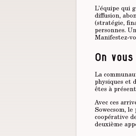
L’équipe qui 
diffusion, abo
(stratégie, f
personnes. Un·
Manifestez-vo
On vous 
La communauté
physiques et 
êtes à présent
Avec ces arrivé
Sowecsom, le p
coopérative d
deuxième appe