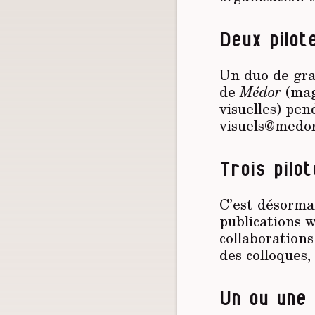
Deux pilot
Un duo de grap
de
Médor
(maga
visuelles) pen
visuels@medor
Trois pilo
C’est désormai
publications w
collaboration
des colloques,
Un ou une 