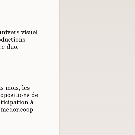
univers visuel
oductions
re duo.
s mois, les
ropositions de
ticipation à
s@medor.coop