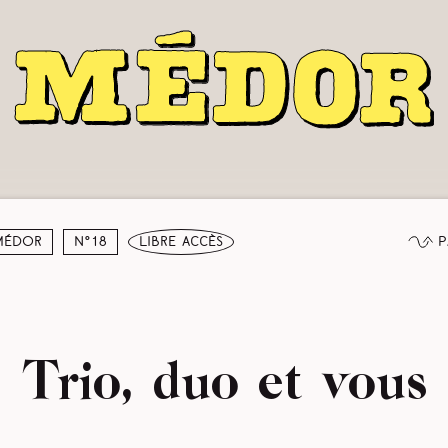
P
Médor
N°18
libre accès
Trio, duo et vous