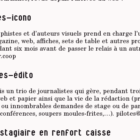
es-icono
histes et d’auteurs visuels prend en charge l’
zine, web, affiches, sets de table et autres pr
dant six mois avant de passer le relais à un aut
.coop
tes-édito
s un trio de journalistes qui gère, pendant troi
eb et papier ainsi que la vie de la rédaction (p
s ou innombrables demandes de stage ou de par
 conférences, soupers moules-frites,…). pilote
stagiaire en renfort caisse