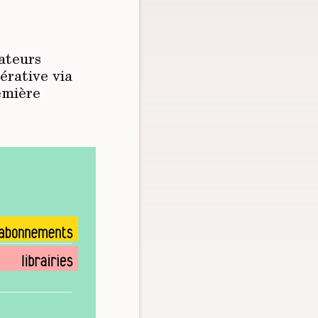
ateurs
érative via
remière