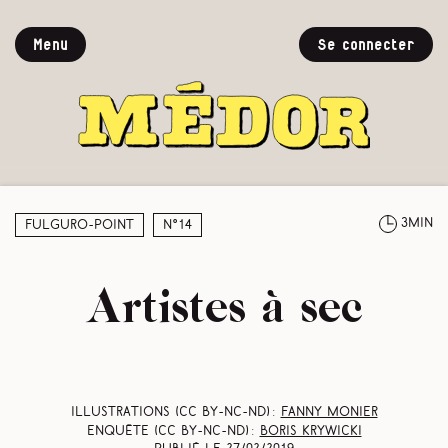
Menu
Se connecter
3min
Fulguro-Point
N°14
Artistes à sec
Illustrations (CC BY-NC-ND) :
Fanny Monier
Enquête (CC BY-NC-ND) :
Boris Krywicki