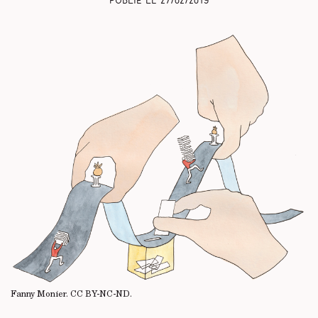
Publié le
27/02/2019
Fanny Monier.
CC BY-NC-ND
.