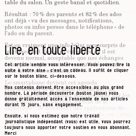
table du salon. Un geste banal et quotidien.
Résultat : 70 % des parents et 82 % des ados
ont déjà « vu des messages, notifications,
photos ou infos persos dans le téléphone » de
l’ado ou du parent.
Est-ce vraiment une info ? Qui sera surpris de
Lire, en toute liberté
ce glissement de notre vie privée où il est
devenu normal, acceptable que nos échanges
et/ou photos personnelles soient découverts
Cet article semble vous intéresser. Vous pouvez lire la
sans notre consentement ?
suite à votre aise : c’est un cadeau. Il suffit de cliquer
sur le bouton blanc, ci-dessous.
Le smartphone devient cet agenda
professionnel et ce journal intime poreux,
Nos contenus doivent être accessibles au plus grand
aperçu par tout le monde, mais consulté par les
nombre. La période découverte (bouton jaune) vous
donne gratuitement accès à l’ensemble de nos articles
seuls initiés. Les parents tentent de le
durant 15 jours, sans engagement.
superviser : ils installent des applications de
partage comme Family link de Google, ou – plus
Ensuite, si vous estimez que notre travail
sournois ? - filent sur Messenger ou Whatsapp
journalistique indépendant (vous) est utile, vous pourrez
vérifier si le message est « vu » ou si le gamin
toujours nous apporter votre soutien en vous abonnant.
est « en ligne ».
Merci