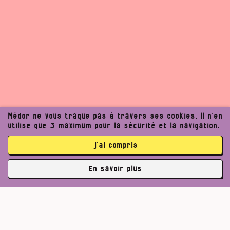
Médor ne vous traque pas à travers ses cookies. Il n’en
utilise que 3 maximum pour la sécurité et la navigation.
j’ai compris
En savoir plus
✘
3762 abonné·es