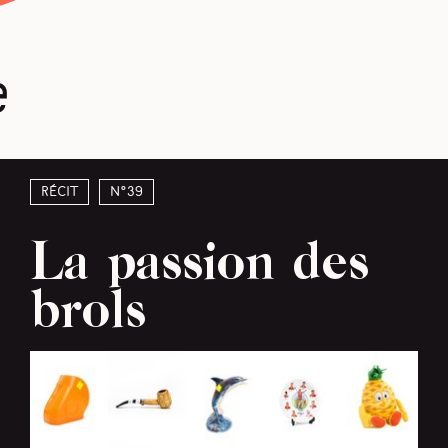
e
Récit
N°39
La passion des
brols