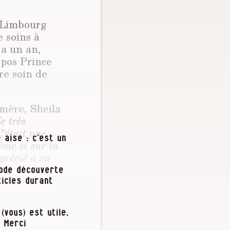
u Limbourg
e soins à
 a un an,
epos Prince
re soin de
 mère, Sheila
e très
C’était une
 aise : c’est un
me si sur la
précié à sa
iode découverte
icles durant
it de quitter
 naissance.
(vous) est utile,
rtement à
 Merci
lle souhaitait