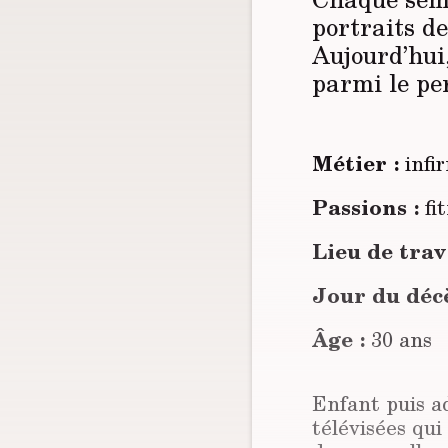
portraits d
Aujourd’hui
parmi le pe
Métier :
infi
Passions :
fit
Lieu de trava
Jour du décè
Âge :
30 ans
Enfant puis a
télévisées qui