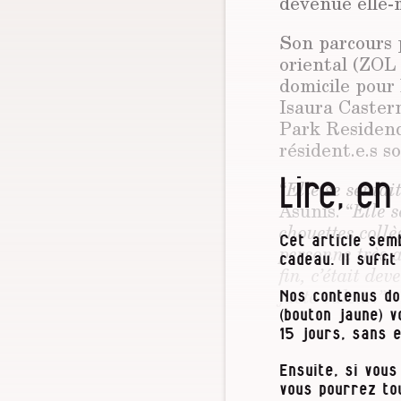
devenue elle-
Son parcours 
oriental (ZOL 
domicile pour 
Isaura Caster
Park Residenc
résident.e.s s
Lire, en
“
Elle se sentai
Asunis. “
Elle s
chouettes coll
Cet article semb
personne très 
cadeau. Il suffi
fin, c’était dev
juste valeur.”
Nos contenus do
(bouton jaune) 
A plusieurs ég
15 jours, sans 
Zutendaal, co
Ensuite, si vous
Elle venait 
vous pourrez to
Genk. Ils n’av