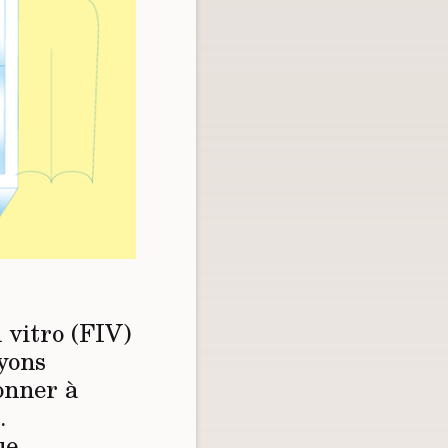
 vitro (FIV)
ryons
donner à
.
ue.