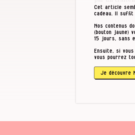
matures que de
Cet article semb
intra-vaginale
cadeau. Il suffi
Ensuite, les b
Nos contenus do
disponibles av
(bouton jaune) 
15 jours, sans 
C’est une éta
Ensuite, si vous
(ce qui arrive
vous pourrez to
prélever de n
À l’inverse, 
Je découvre 