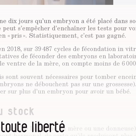
ine dix jours qu’un embryon a été placé dans so
peut s’empêcher d’enchaîner les tests pour voir
en « pris ». Statistiquement, c’est pas gagné.
n 2018, sur 39 487 cycles de fécondation in vit
tatives de féconder des embryons en laboratoir
 le ventre de la mère, on compte moins de 6 000
ais sont souvent nécessaires pour tomber encei
embryons ne débouchent pas sur une grossesse).
er sur plus d’un embryon pour avoir un bébé.
u stock
 toute liberté
 ovaires de la femme (la mère ou une donneuse)
ent hormonal, de sorte qu’ils produisent plus 