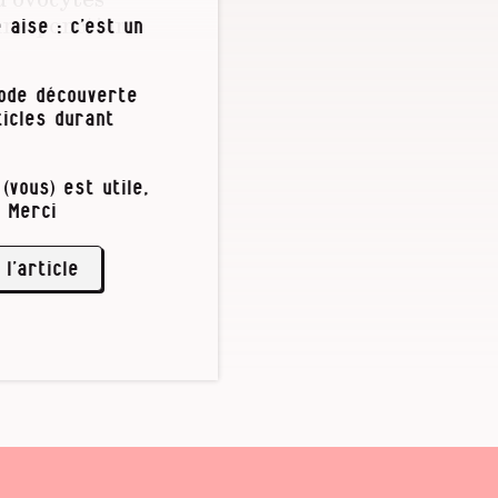
’une ponction
 aise : c’est un
ocytes
iode découverte
icles durant
e développe
(vous) est utile,
ssus et
 Merci
é, …
 l’article