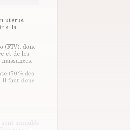
n utérus.
 si la
ro (FIV), donc
e et de les
naissances.
nte (70 % des
 Il faut donc
 sont stimulés
d’ovocytes