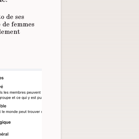
to de ses
pe de femmes
alement