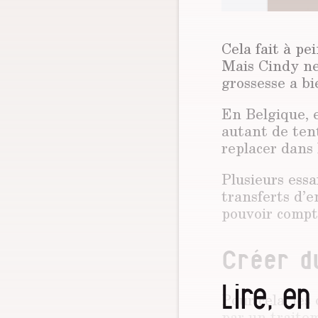
Cela fait à pe
Mais Cindy ne 
grossesse a bi
En Belgique, e
autant de ten
replacer dans
Plusieurs ess
transferts d’
pouvoir compt
Créer d
Lire, en
Pour cela, les
par un traitem