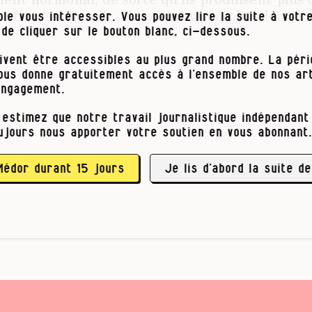
 façon naturelle. Ceux-ci sont récoltés lors d
le vous intéresser. Vous pouvez lire la suite à votre
.
t de cliquer sur le bouton blanc, ci-dessous.
iologistes fécondent en laboratoire tous les ov
ivent être accessibles au plus grand nombre. La pér
ec le sperme (du conjoint ou d’un donneur).
vous donne gratuitement accès à l’ensemble de nos art
engagement.
pe cruciale du parcours. Si aucun embryon ne s
 estimez que notre travail journalistique indépendant 
 une fois sur cinq), il faut recommencer le proce
ujours nous apporter votre soutien en vous abonnant.
ouveaux ovocytes.
quand la culture embryonnaire a bien fonctionn
Médor durant 15 jours
Je lis d’abord la suite de