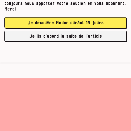
toujours nous apporter votre soutien en vous abonnant.
Le procureur a constaté :
Merci
Une pollution des eaux souterraines,
Je découvre Médor durant 15 jours
du réservoir des eaux de pluie et de la
couche arable d’une zone proche des
Je lis d’abord la suite de l’article
travaux.
Les entreprises en …