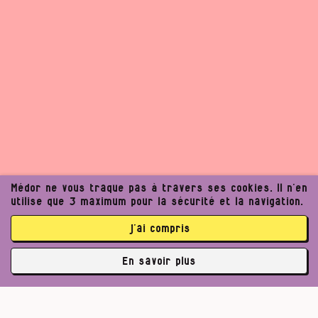
Médor ne vous traque pas à travers ses cookies. Il n’en
utilise que 3 maximum pour la sécurité et la navigation.
j’ai compris
En savoir plus
✘
3764 abonné·es