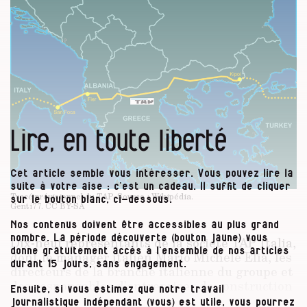
Lire, en toute liberté
Cet article semble vous intéresser. Vous pouvez lire la
suite à votre aise : c’est un cadeau. Il suffit de cliquer
Tracé prévisionnel du TAP. Source : Wikipédia.
sur le bouton blanc, ci-dessous.
Genti77.
CC BY-SA
Nos contenus doivent être accessibles au plus grand
nombre. La période découverte (bouton jaune) vous
Dix-neuf représentants de la société TAP Italia,
donne gratuitement accès à l’ensemble de nos articles
dont le manager italien Mario Michele Elia, les
durant 15 jours, sans engagement.
directeurs de la branche italienne du groupe et
des responsables d’entreprises de construction
Ensuite, si vous estimez que notre travail
sont inquiétés par la justice.
journalistique indépendant (vous) est utile, vous pourrez