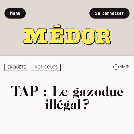
Menu
Se connecter
4min
Enquête
Nos coups
TAP : Le gazoduc
illégal ?