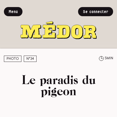
Menu
Se connecter
5min
Photo
N°34
Le paradis du
pigeon