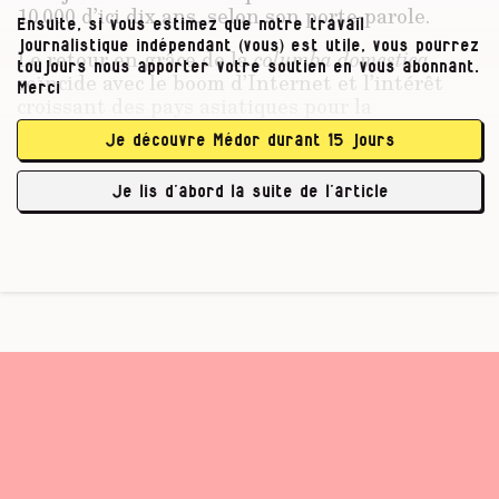
10 000 d’ici dix ans, selon son porte-parole.
Ensuite, si vous estimez que notre travail
journalistique indépendant (vous) est utile, vous pourrez
Le retour en grâce de la
columba domestica
toujours nous apporter votre soutien en vous abonnant.
coïncide avec le boom d’Internet et l’intérêt
Merci
croissant des pays asiatiques pour la
colombophilie. L’arrivée de milliers de
Je découvre Médor durant 15 jours
nouveaux aficionados sur le marché du pigeon
de course change la donne.
« Il y a toujours eu de
Je lis d’abord la suite de l’article
l’argent dans ce sport, mais …