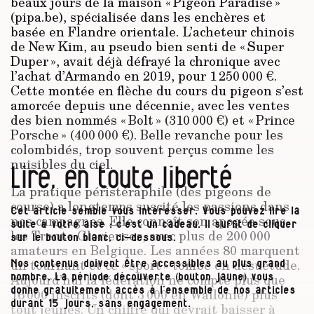
beaux jours de la maison « Pigeon Paradise »
(pipa.be), spécialisée dans les enchères et
basée en Flandre orientale. L’acheteur chinois
de New Kim, au pseudo bien senti de « Super
Duper », avait déjà défrayé la chronique avec
l’achat d’Armando en 2019, pour 1 250 000 €.
Cette montée en flèche du cours du pigeon s’est
amorcée depuis une décennie, avec les ventes
des bien nommés « Bolt » (310 000 €) et « Prince
Porsche » (400 000 €). Belle revanche pour les
colombidés, trop souvent perçus comme les
nuisibles du ciel.
Lire, en toute liberté
La pratique péristéraphile (des pigeons de
course) a longtemps suscité les passions dans
Cet article semble vous intéresser. Vous pouvez lire la
nos campagnes. Elle connaît son apogée sous
suite à votre aise : c’est un cadeau. Il suffit de cliquer
les Trente Glorieuses, avec plus de 200 000
sur le bouton blanc, ci-dessous.
amateurs en Belgique. Les années 80 marquent
un tournant et ce « sport » tombe en désuétude.
Nos contenus doivent être accessibles au plus grand
Aujourd’hui la fédération ne compte plus que
nombre. La période découverte (bouton jaune) vous
donne gratuitement accès à l’ensemble de nos articles
16 000 inscrits (dont 3 000 en Wallonie) plus
durant 15 jours, sans engagement.
tout jeunes. Un chiffre qui devrait baisser à