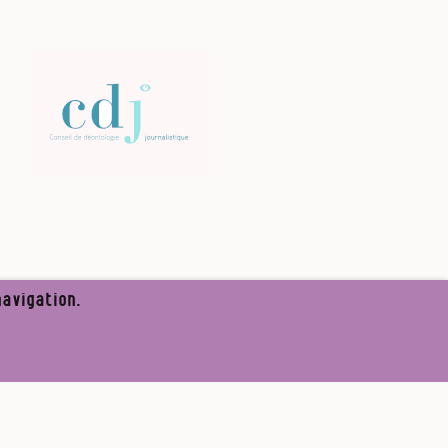
avigation.
✘
re l’appel de Médor
S’abonner