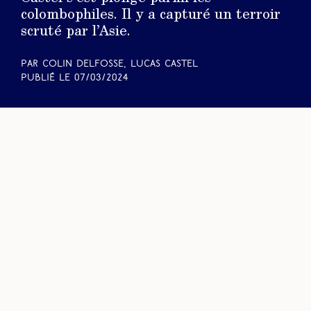
colombophiles. Il y a capturé un terroir
scruté par l’Asie.
Par Colin Delfosse, Lucas Castel
Publié le
07/03/2024