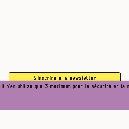
S’inscrire à la newsletter
l n’en utilise que 3 maximum pour la sécurité et la n
Li
Pour un journalisme robuste.