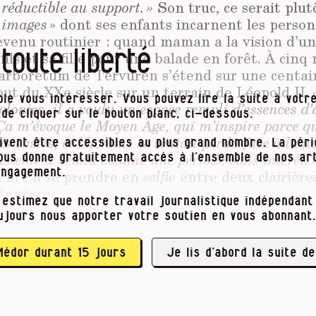
réductible au support. »
Son truc, ce serait plut
 images
» dont ses enfants incarnent les perso
venu routinier : quand maman a la vision d’une
 toute liberté
ils et sa fille pour une balade en forêt. À cinq
l’arboretum de Tervuren s’étend sur une centai
ut du XXe siècle sur un terrain de Léopold II.
le vous intéresser. Vous pouvez lire la suite à votre
colonies, il a voulu un espace rempli d’essences d
t de cliquer sur le bouton blanc, ci-dessous.
Ça m’évoque le Moyen Âge, qui m’inspire parce que
us vastes, et l’homme se sentait perdu face à la na
ivent être accessibles au plus grand nombre. La pér
justement vendu comme une période sans intérêt. 
vous donne gratuitement accès à l’ensemble de nos art
genre à se prendre en
selfie
entre deux clairière
engagement.
#nature.
 estimez que notre travail journalistique indépendant 
ujours nous apporter votre soutien en vous abonnant.
r des saynètes étranges. Parfois, les enfants s
stique, de morceaux de poupées. Souvent, ils a
r corps est utilisé comme
Médor durant 15 jours
« un témoignage, un rep
Je lis d’abord la suite de