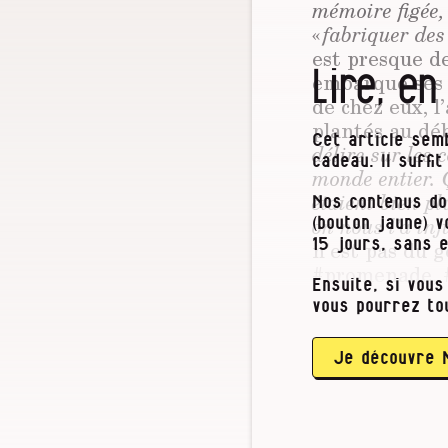
mémoire figée, 
«
fabriquer des
est presque de
Lire, en
embarque ses f
de chez eux, 
plantés au déb
Cet article semb
délire sur les 
cadeau. Il suffi
monde entier. 
étaient bien pl
Nos contenus do
on nous l’a in
(bouton jaune) 
n’est pas du 
15 jours, sans 
#promenade, 
Ensuite, si vous
vous pourrez to
Plutôt à forge
sachet en pla
torse nu. Leu
Je découvre 