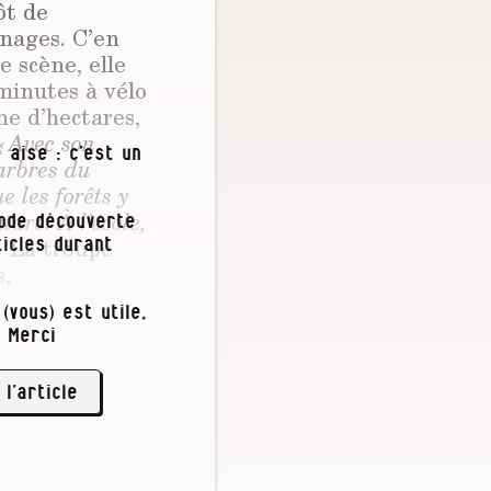
ôt de
nnages. C’en
 scène, elle
 minutes à vélo
ne d’hectares,
« Avec son
 aise : c’est un
’arbres du
 les forêts y
ture. À l’école,
iode découverte
»
La troupe
icles durant
s,
(vous) est utile,
 Merci
e vêtent d’un
pparaissent
ère »
 l’article
. …