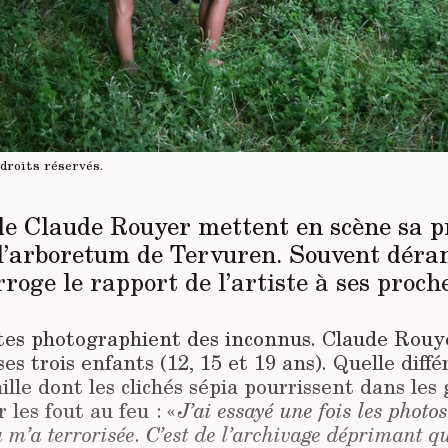
droits réservés
.
de Claude Rouyer mettent en scène sa p
l’arboretum de Tervuren. Souvent déra
rroge le rapport de l’artiste à ses proch
tes photographient des inconnus. Claude Rouyer
ses trois enfants (12, 15 et 19 ans). Quelle diff
lle dont les clichés sépia pourrissent dans les 
les fout au feu : «
J’ai essayé une fois les photo
 m’a terrorisée
.
C’est de l’archivage déprimant q