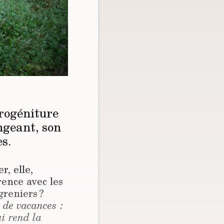
rogéniture
ngeant, son
es.
, elle,
érence avec les
greniers ?
s de vacances :
ui rend la