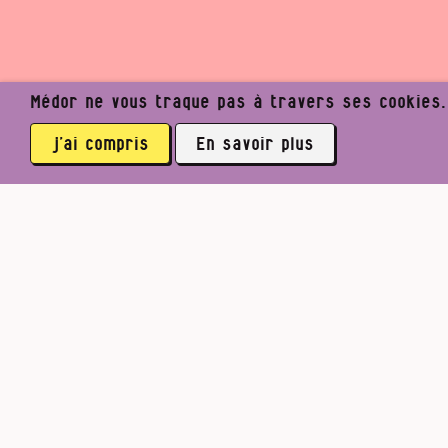
Médor ne vous traque pas à travers ses cookies. I
Un j
j’ai compris
En savoir plus
am
Médor Web
Les magazines
Rouyer jeunesse !
3764 abonné·es
Facebook
Twitter
Mastodon
Voulez‑v
La co