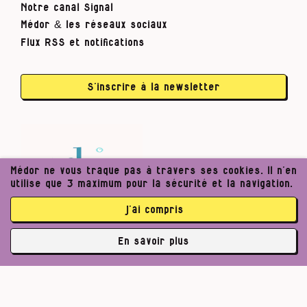
Notre canal Signal
Médor & les réseaux sociaux
Flux RSS et notifications
S’inscrire à la newsletter
Médor ne vous traque pas à travers ses cookies. Il n’en
utilise que 3 maximum pour la sécurité et la navigation.
j’ai compris
En savoir plus
✘
abonné·es