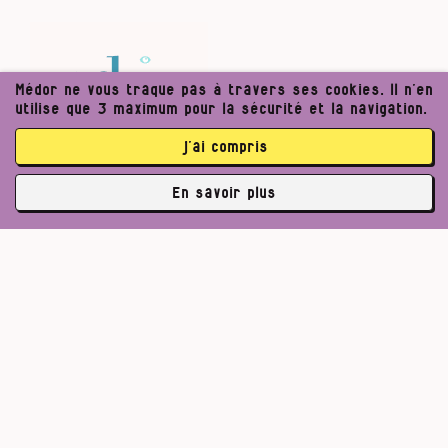
Médor ne vous traque pas à travers ses cookies. Il n’en
utilise que 3 maximum pour la sécurité et la navigation.
j’ai compris
En savoir plus
✘
abonné·es
Pour un journalisme robuste.
Lire l’appel de Médor
S’abonner