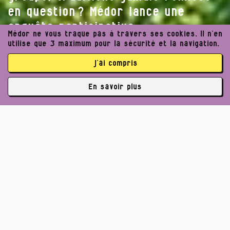
en question ? Médor lance une
enquête participative.
Médor ne vous traque pas à travers ses cookies. Il n’en
utilise que 3 maximum pour la sécurité et la navigation.
j’ai compris
Articles
Présentation
Témoignages
En savoir plus
✘
3763 abonné·es
Les articles
Pour un journalisme robuste.
Lire l’appel de Médor
S’abonner