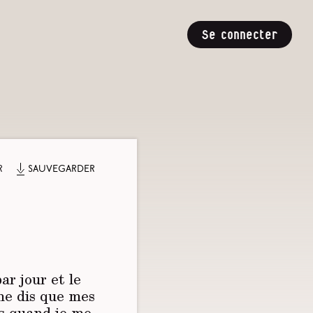
Se connecter
r
Sauvegarder
ar jour et le
me dis que mes
is quand je me