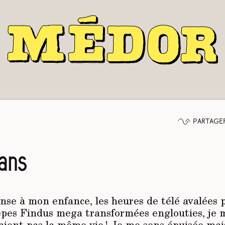
Partage
 ans
se à mon enfance, les heures de télé avalées p
pes Findus mega transformées englouties, je 
vaient pas la même vie ! Je me sens épuisée ma