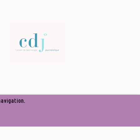
avigation.
✘
Partager
re l’appel de Médor
S’abonner