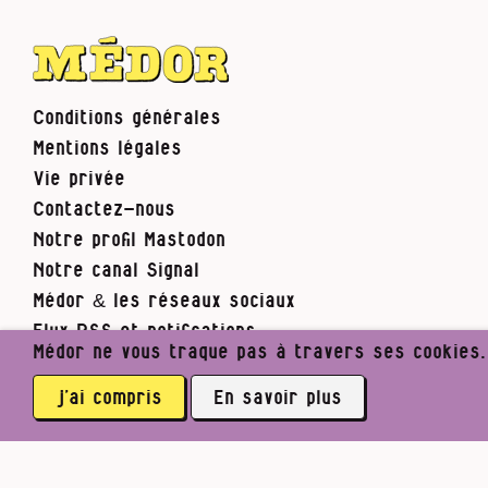
Conditions générales
Mentions légales
Vie privée
Contactez-nous
Notre profil Mastodon
Notre canal Signal
Médor & les réseaux sociaux
Flux RSS et notifications
Médor ne vous traque pas à travers ses cookies. I
j’ai compris
En savoir plus
Médor Web
Nos séries
Flûte j’ai poney !
Noé,