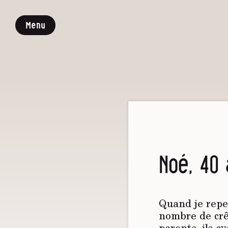
Menu
Noé, 40
Quand je repen
nombre de crê
parents, ils a