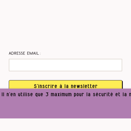
Adresse email :
S’inscrire à la newsletter
l n’en utilise que 3 maximum pour la sécurité et la n
 40 ans
Li