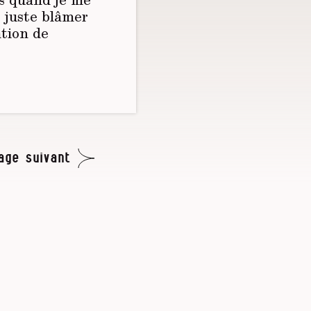
e juste blâmer
ation de
age suivant