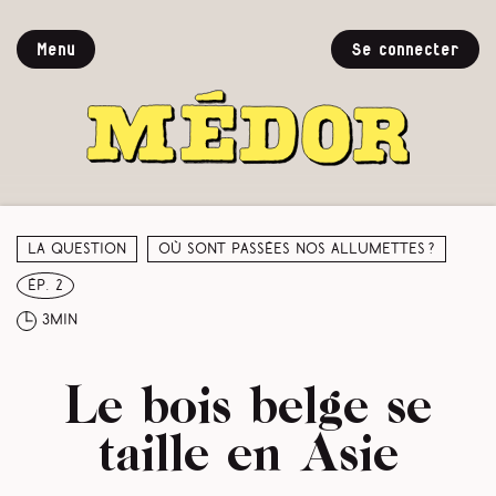
Menu
Se connecter
La question
Où sont passées nos allumettes ?
ép. 2
3min
Le bois belge se
taille en Asie