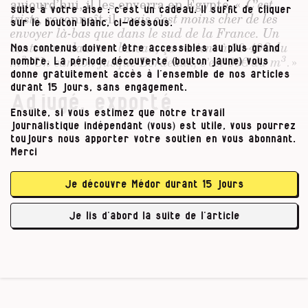
aujourd’hui, il les enverra en Égypte. «
C’est
suite à votre aise : c’est un cadeau. Il suffit de cliquer
triste,
reconnaît-il,
mais c’est moins cher de les
sur le bouton blanc, ci-dessous.
envoyer là-bas que dans le sud de la France. Un
conteneur dans un bateau, ça revient à 30-40€ du
Nos contenus doivent être accessibles au plus grand
3
3
m
. Un camion jusque Bordeaux, c’est 60€ du m
. »
nombre. La période découverte (bouton jaune) vous
donne gratuitement accès à l’ensemble de nos articles
durant 15 jours, sans engagement.
Adjugé, exporté
Ensuite, si vous estimez que notre travail
journalistique indépendant (vous) est utile, vous pourrez
Le procédé est devenu quasi-systématique.
toujours nous apporter votre soutien en vous abonnant.
Après la vente, place à l’abattage, au triage et
Merci
au numérotage. «
Les arbres sont coupés à 11m70
pour mettre dans des conteneurs de 12 mètres de
Je découvre Médor durant 15 jours
long
», précise Eugène Bays.
Je lis d’abord la suite de l’article
Après un contrôle de l’Agence …