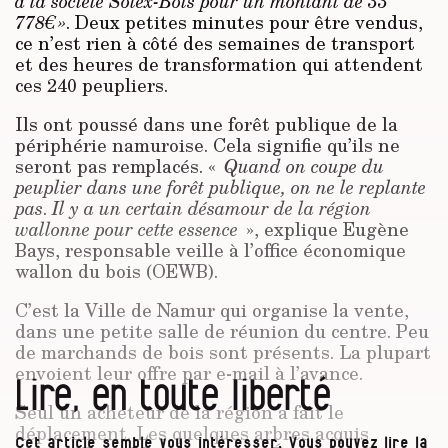
à la société Sotex-Bois pour un montant de 33
778€ »
. Deux petites minutes pour être vendus,
ce n’est rien à côté des semaines de transport
et des heures de transformation qui attendent
ces 240 peupliers.
Ils ont poussé dans une forêt publique de la
périphérie namuroise. Cela signifie qu’ils ne
seront pas remplacés. «
Quand on coupe du
peuplier dans une forêt publique, on ne le replante
pas
.
Il y a un certain désamour de la région
wallonne pour cette essence
», explique Eugène
Bays, responsable veille à l’office économique
wallon du bois (OEWB).
C’est la Ville de Namur qui organise la vente,
dans une petite salle de réunion du centre. Peu
de marchands de bois sont présents. La plupart
envoient leur offre par e-mail à l’avance.
Lire, en toute liberté
Seul un acheteur de la région a fait le
déplacement. Les quelques arbres acquis
Cet article semble vous intéresser. Vous pouvez lire la