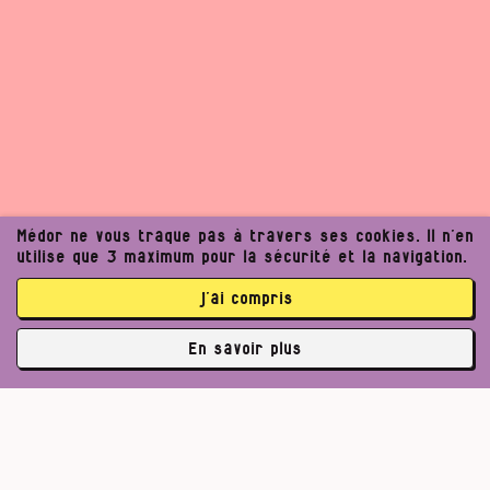
Médor ne vous traque pas à travers ses cookies. Il n’en
utilise que 3 maximum pour la sécurité et la navigation.
j’ai compris
En savoir plus
✘
3770 abonné·es