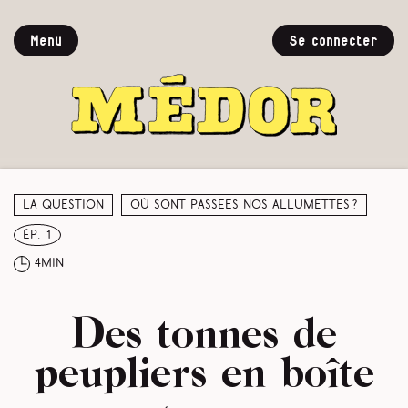
Menu
Se connecter
La question
Où sont passées nos allumettes ?
ép. 1
4min
Des tonnes de
peupliers en boîte