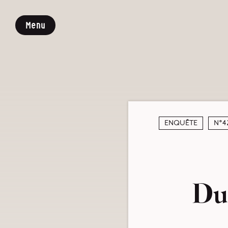
Menu
Enquête
N°4
Du 