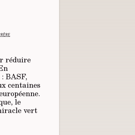
rère
r réduire
 En
e : BASF,
ux centaines
 européenne.
que, le
iracle vert