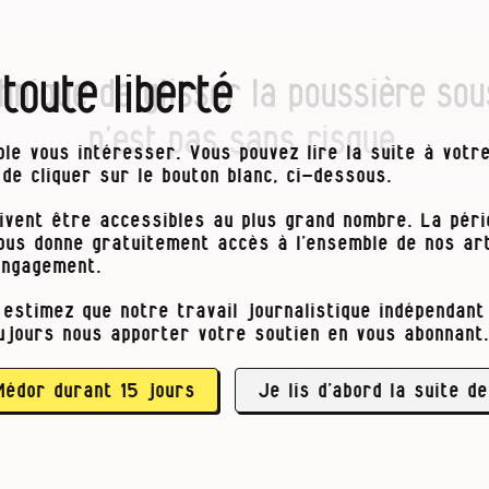
 toute liberté
hnique de glisser la poussière sou
n’est pas sans risque.
le vous intéresser. Vous pouvez lire la suite à votre
t de cliquer sur le bouton blanc, ci-dessous.
ivent être accessibles au plus grand nombre. La pér
novices, cela ne veut pas dire Cellules combat
vous donne gratuitement accès à l’ensemble de nos art
mais bien Carbon Capture and Storage. Donc, ca
engagement.
 de carbone. Un terme qui a le vent en poupe a
 estimez que notre travail journalistique indépendant 
nsés décarboner leurs activités que chez les dé
ujours nous apporter votre soutien en vous abonnant.
ropéens. L’Europe vend le CCS comme un moyen 
 neutralité carbone d’ici à 2050 et de limiter l
és. Alors, elle soutient la filière et …
Médor durant 15 jours
Je lis d’abord la suite de