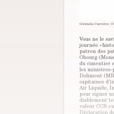
Gwénola Carrière.
C
Vous ne le sav
journée « hist
patron des pat
Obourg (Mons)
du cimentier s
les ministres
Dolimont (MR)
capitaines d’i
Air Liquide, I
pour signer u
diablement tec
valeur CCS en 
Déclaration d