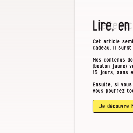
Lire, en
Cette tec
Cet article semb
cadeau. Il suffi
Nos contenus do
CCS, pour les 
(bouton jaune) 
socialistes, 
15 jours, sans 
séquestration
Ensuite, si vous
industriels ce
vous pourrez to
politiques eu
d’atteindre la
à 1,5 ou 2 degr
Je découvre 