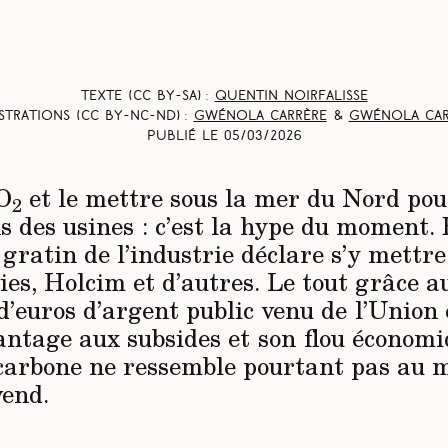
Texte (CC BY-SA) :
Quentin Noirfalisse
strations (CC BY-NC-ND) :
Gwénola Carrère
&
Gwénola Car
Publié le
05/03/2026
O
et le mettre sous la mer du Nord pou
2
s des usines : c’est la hype du moment.
 gratin de l’industrie déclare s’y mettr
ies, Holcim et d’autres. Le tout grâce a
 d’euros d’argent public venu de l’Union
antage aux subsides et son flou économi
carbone ne ressemble pourtant pas au m
vend.