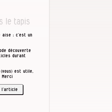
s le tapis
 aise : c’est un
iode découverte
tantes
icles durant
ptage et
utant chez les
(vous) est utile,
cideurs
 Merci
« crucial »
e réchauffement
 l’article