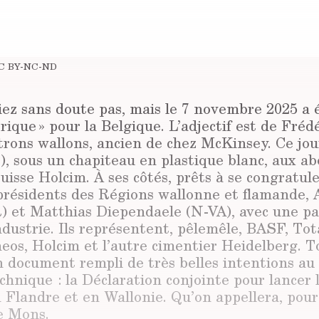
C BY-NC-ND
iez sans doute pas, mais le 7 novembre 2025 a 
orique » pour la Belgique. L’adjectif est de Frédé
rons wallons, ancien de chez McKinsey. Ce jour-
, sous un chapiteau en plastique blanc, aux abo
uisse Holcim. À ses côtés, prêts à se congratule
-présidents des Régions wallonne et flamande, 
 et Matthias Diependaele (N-VA), avec une p
ndustrie. Ils représentent, pêlemêle, BASF, Tot
neos, Holcim et l’autre cimentier Heidelberg. T
n document rempli de très belles intentions a
hnique : la Déclaration conjointe pour lancer 
Flandre et en Wallonie. Qu’on appellera, pour s
e Mons.