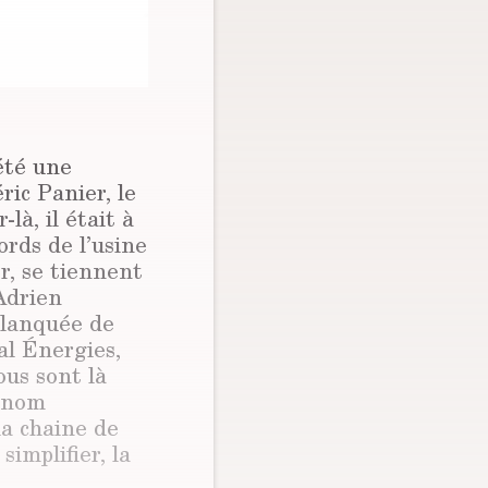
été une
ric Panier, le
là, il était à
rds de l’usine
r, se tiennent
Adrien
alanquée de
al Énergies,
ous sont là
u nom
la chaine de
implifier, la