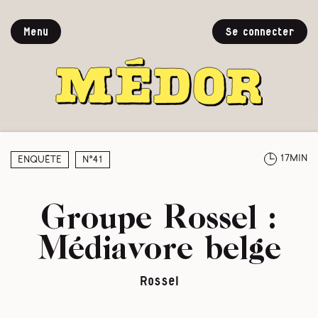
Menu
Se connecter
17min
Enquête
N°41
Groupe Rossel :
Médiavore belge
Rossel