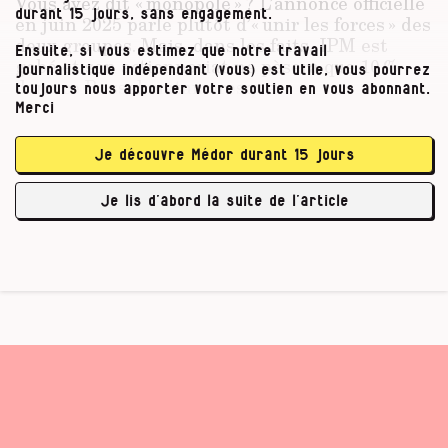
Vous avez dit « monopole » ? L’annonce officielle
durant 15 jours, sans engagement.
en juin 2025 parle plutôt d’« unir les forces » des
deux groupes. Mais, dans les faits, IPM est
Ensuite, si vous estimez que notre travail
gobé et son actionnariat ne pèsera que 10 %
journalistique indépendant (vous) est utile, vous pourrez
dans ce Rossel matamoresque.
toujours nous apporter votre soutien en vous abonnant.
Merci
Rossel, c’est quoi ?
Je découvre Médor durant 15 jours
D’abord, c’est un groupe familial (Rossel Invest)
Je lis d’abord la suite de l’article
qui a dégagé 49 millions d’euros de bénéfices …