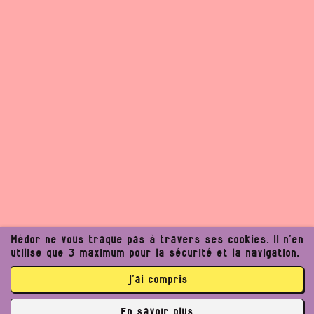
Médor ne vous traque pas à travers ses cookies. Il n’en
utilise que 3 maximum pour la sécurité et la navigation.
j’ai compris
Un journalisme exigeant
En savoir plus