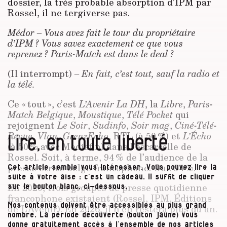
dossier, la très probable absorption d’IPM par
Rossel, il ne tergiverse pas.
Médor – Vous avez fait le tour du propriétaire
d’IPM ? Vous savez exactement ce que vous
reprenez ? Paris-Match est dans le deal ?
(Il interrompt)
– En fait, c’est tout, sauf la radio et
la télé
.
Ce « tout », c’est
L’Avenir La DH
, la
Libre
,
Paris-
Match Belgique
,
Moustique
,
Télé Pocket
qui
rejoignent
Le Soir
,
Sudinfo
,
Soir mag
,
Ciné-Télé-
Revue
,
Vlan
,
GrenzEcho
, RTL (à 50 %) et
L’Écho
Lire, en toute liberté
(à 50 % avec Mediafin) dans l’escarcelle de
Rossel. Soit, à terme, 94 % de l’audience de la
presse écrite belge francophone. Oui. 94 %.
Cet article semble vous intéresser. Vous pouvez lire la
suite à votre aise : c’est un cadeau. Il suffit de cliquer
En 2020, trois groupes de presse quotidienne
sur le bouton blanc, ci-dessous.
francophone existaient (Rossel, IPM, Éditions
Nos contenus doivent être accessibles au plus grand
de L’Avenir). En 2026, il n’en restera plus qu’un.
nombre. La période découverte (bouton jaune) vous
donne gratuitement accès à l’ensemble de nos articles