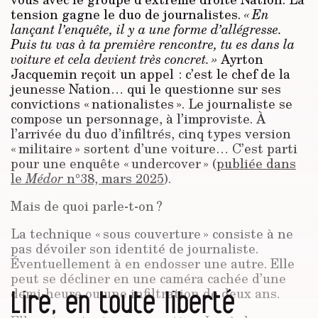
tension gagne le duo de journalistes.
« En
lançant l’enquête, il y a une forme d’allégresse.
Puis tu vas à ta première rencontre, tu es dans la
voiture et cela devient très concret. »
Ayrton
Jacquemin reçoit un appel : c’est le chef de la
jeunesse Nation… qui le questionne sur ses
convictions « nationalistes ». Le journaliste se
compose un personnage, à l’improviste. À
l’arrivée du duo d’infiltrés, cinq types version
« militaire » sortent d’une voiture… C’est parti
pour une enquête « undercover » (
publiée dans
le
Médor
n°38, mars 2025
).
Mais de quoi parle-t-on ?
La technique « sous couverture » consiste à ne
pas dévoiler son identité de journaliste.
Éventuellement à en endosser une autre. Elle
peut se décliner en une caméra cachée d’une
Lire, en toute liberté
demi-heure ou une infiltration de deux ans.