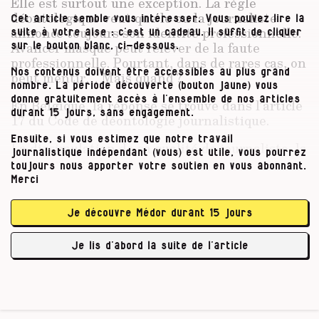
Elle est surtout une exception. La règle
déontologique veut que le ou la journaliste
Cet article semble vous intéresser. Vous pouvez lire la
annonce toujours son identité professionnelle.
suite à votre aise : c’est un cadeau. Il suffit de cliquer
Avancer masqué peut relever de la faute
sur le bouton blanc, ci-dessous.
professionnelle. Pourtant, dans de rares cas, on
Nos contenus doivent être accessibles au plus grand
peut mentir… Mais quand ?
nombre. La période découverte (bouton jaune) vous
donne gratuitement accès à l’ensemble de nos articles
En Belgique, la réponse se trouve dans l’article
durant 15 jours, sans engagement.
17 du Code de déontologie journalistique.
Ensuite, si vous estimez que notre travail
La dissimulation de sa qualité de journaliste, la
journalistique indépendant (vous) est utile, vous pourrez
tromperie sur le but de son intervention ou
toujours nous apporter votre soutien en vous abonnant.
l’usage d’une fausse identité sont considérés
Merci
comme méthodes déloyales sauf si quatre
conditions sont rencontrées :
Je découvre Médor durant 15 jours
l’information recherchée est d’intérêt
Je lis d’abord la suite de l’article
général et …