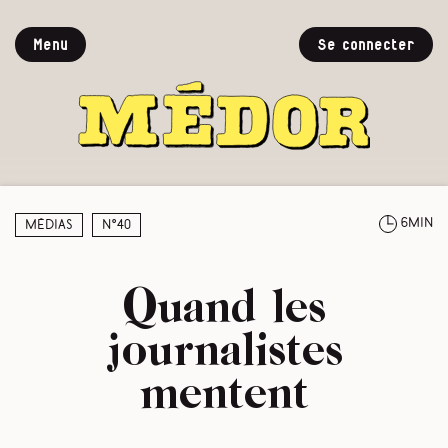
Menu
Se connecter
6min
Médias
N°40
Quand les
journalistes
mentent