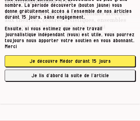
ministre-président N-VA.
nombre. La période découverte (bouton jaune) vous
donne gratuitement accès à l’ensemble de nos articles
En 2022, il a dû répartir les subsides accordés
durant 15 jours, sans engagement.
aux théâtres, centres artistiques, ensembles
musicaux et autres organisations qui
Ensuite, si vous estimez que notre travail
perçoivent des fonds via le décret pour les arts.
journalistique indépendant (vous) est utile, vous pourrez
Le Toneelhuis, l’institution théâtrale de la
toujours nous apporter votre soutien en vous abonnant.
Ville d’Anvers dirigée alors par le N-VA Johan
Merci
Swinnen, avait soumis un dossier si exécrable
que la commission d’évaluation avait rendu un
Je découvre Médor durant 15 jours
avis négatif.
Je lis d’abord la suite de l’article
Le gouvernement …