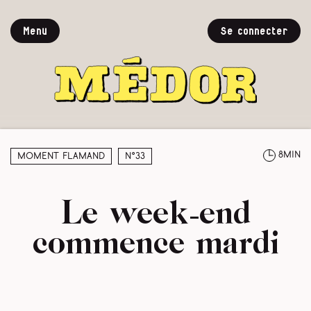
Menu
Se connecter
8min
Moment Flamand
N°33
Le week-end
commence mardi