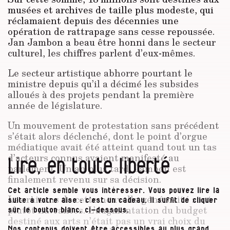
musées et archives de taille plus modeste, qui
réclamaient depuis des décennies une
opération de rattrapage sans cesse repoussée.
Jan Jambon a beau être honni dans le secteur
culturel, les chiffres parlent d’eux-mêmes.
Le secteur artistique abhorre pourtant le
ministre depuis qu’il a décimé les subsides
alloués à des projets pendant la première
année de législature.
Un mouvement de protestation sans précédent
s’était alors déclenché, dont le point d’orgue
médiatique avait été atteint quand tout un tas
d’acteurs connus avaient manifesté au
Lire, en toute liberté
parlement. Un an plus tard, Jambon est
finalement revenu sur sa décision.
Cet article semble vous intéresser. Vous pouvez lire la
Les raisons de cette nouvelle générosité sont
suite à votre aise : c’est un cadeau. Il suffit de cliquer
plutôt navrantes. L’augmentation du budget
sur le bouton blanc, ci-dessous.
destiné aux arts n’était pas un vrai choix du
Nos contenus doivent être accessibles au plus grand