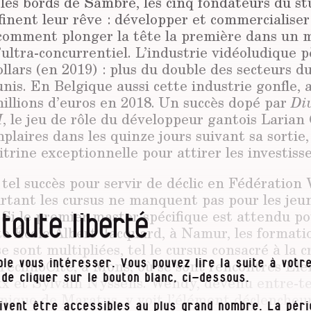
les bords de Sambre, les cinq fondateurs du st
inent leur rêve : développer et commercialiser
 comment plonger la tête la première dans un 
ultra-concurrentiel. L’industrie vidéoludique p
ollars (en 2019) : plus du double des secteurs d
nis. En Belgique aussi cette industrie gonfle, a
millions d’euros en 2018. Un succès dopé par
Div
I
, le jeu de rôle du développeur gantois Laria
laires dans les quinze jours suivant sa sortie, i
trine exceptionnelle pour attirer les investisse
tel succès pour servir de déclic en Fédération 
urtant les cursus ne manquent pas pour les jeu
Si le premier master spécifique est attendu po
 toute liberté
te École Albert Jacquard, à Namur, les format
e sont multipliées, tel le cursus consacré à la 
 TechnoCité, à Mons, où se sont rencontrés El
le vous intéresser. Vous pouvez lire la suite à votre
 et Sylvain Nyssens. Wendy, devenu entre-t
t de cliquer sur le bouton blanc, ci-dessous.
nique de Maratus, y voit l’élément déclencheur
ivent être accessibles au plus grand nombre. La pér