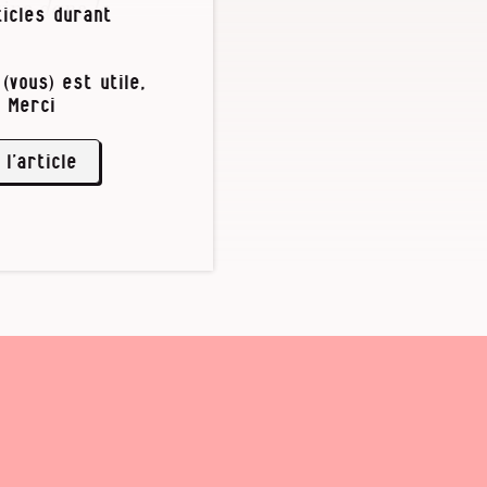
ains dans le
icles durant
pour se
 travailler en
(vous) est utile,
 Merci
 l’article