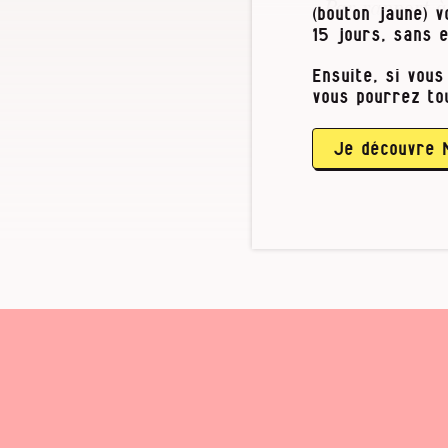
« Par rapport 
(bouton jaune) 
cambouis, avec
15 jours, sans 
reconvertir ou 
équipe pendant
Ensuite, si vous
vous pourrez to
Zone …
Je découvre 