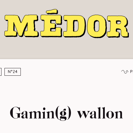
P
N°24
Gamin(g) wallon