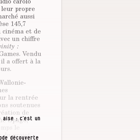
udio carolo
 leur propre
marché aussi
èse 145,7
u cinéma et de
vec un chiffre
inity :
n Games. Vendu
l a offert à la
urs.
Wallonie-
nes
ur la rentrée
ions soutenues
création de
ene Spago,
 aise : c’est un
emps le
 du projet :
iode découverte