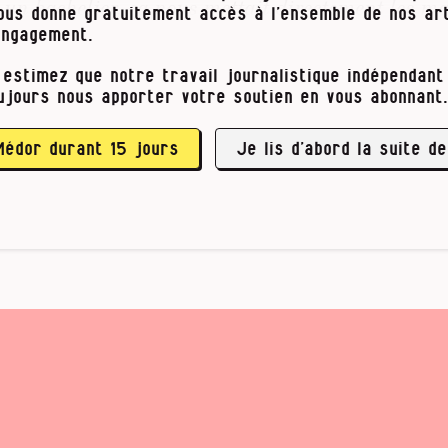
à un bachelier, ça nous mettait directement les m
vous donne gratuitement accès à l’ensemble de nos art
 des professionnels pour nous guider. Très utile 
engagement.
gagner de l’expérience, et c’est aussi l’occasion de
 cinq ou six semaines. »
 estimez que notre travail journalistique indépendant 
ujours nous apporter votre soutien en vous abonnant.
Médor durant 15 jours
Je lis d’abord la suite de