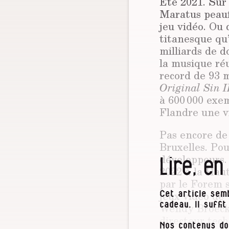
Été 2021. Sur 
Maratus peauf
jeu vidéo. Ou
titanesque qu’
milliards de d
la musique réu
record de 93 
Original Sin I
à 600 000 exemp
Flandre une vi
Pas encore de 
Bruxelles. Po
développeurs. 
Lire, en
2022 à la Hau
par le Forem s
jeux vidéo de
Cet article semb
Wendy Broeckx
cadeau. Il suffi
directeur tech
Nos contenus do