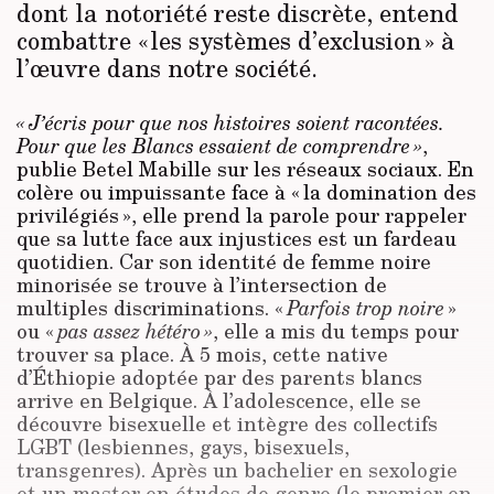
dont la notoriété reste discrète, entend
combattre « les systèmes d’exclusion » à
l’œuvre dans notre société.
« J’écris pour que nos histoires soient racontées.
Pour que les Blancs essaient de comprendre »
,
publie Betel Mabille sur les réseaux sociaux. En
colère ou impuissante face à « la domination des
privilégiés », elle prend la parole pour rappeler
que sa lutte face aux injustices est un fardeau
quotidien. Car son identité de femme noire
minorisée se trouve à l’intersection de
multiples discriminations. «
Parfois trop noire
»
ou «
pas assez hétéro »
, elle a mis du temps pour
trouver sa place. À 5 mois, cette native
d’Éthiopie adoptée par des parents blancs
arrive en Belgique. À l’adolescence, elle se
découvre bisexuelle et intègre
des collectifs
LGBT (lesbiennes, gays, bisexuels,
transgenres). Après un bachelier en sexologie
et un master en études de genre (le premier en