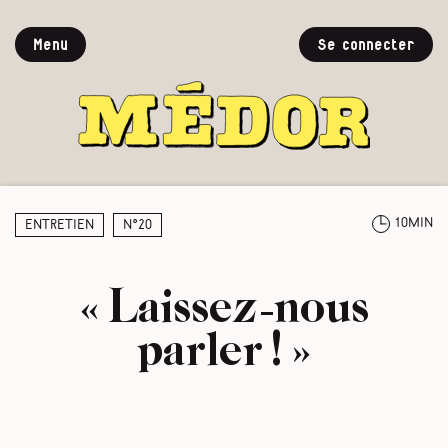
Menu
Se connecter
10min
Entretien
N°20
« Laissez-nous
parler ! »