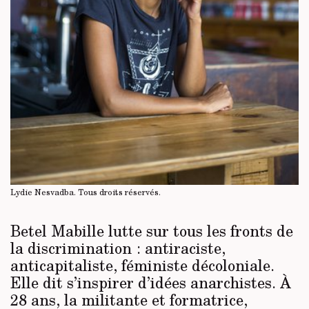
Lydie Nesvadba.
Tous droits réservés
.
Betel Mabille lutte sur tous les fronts de
la discrimination : antiraciste,
anticapitaliste, féministe décoloniale.
Elle dit s’inspirer d’idées anarchistes. À
28 ans, la militante et formatrice,