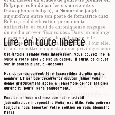
Belgique, cofondé par les six universités
francophones belges), la Namuroise jongle
aujourd’hui entre son poste de formatrice chez
BePax, asbl d’éducation permanente
antiraciste, et celui de chroniqueuse engagée
du média citoyen
Tout va bien
. Dans un mélange
surprenant de rage et de pédagogie, elle
Lire, en toute liberté
explique sa vision « de la révolution ». Pour elle,
il faut remettre en question nos privilèges pour
abolir les systèmes d’exploitation.
Cet article semble vous intéresser. Vous pouvez lire la
suite à votre aise : c’est un cadeau. Il suffit de cliquer
sur le bouton blanc, ci-dessous.
« Le communautarisme, pour moi,
Nos contenus doivent être accessibles au plus grand
nombre. La période découverte (bouton jaune) vous
c’est un mot beau et fort. C’est
donne gratuitement accès à l’ensemble de nos articles
durant 15 jours, sans engagement.
parvenir à créer des solidarités. »
Ensuite, si vous estimez que notre travail
journalistique indépendant (vous) est utile, vous pourrez
toujours nous apporter votre soutien en vous abonnant.
Merci