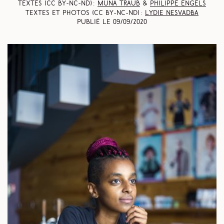
Textes (CC BY-NC-ND) :
Muna Traub
&
Philippe Engels
Textes et photos (CC BY-NC-ND) :
Lydie Nesvadba
Publié le
09/09/2020