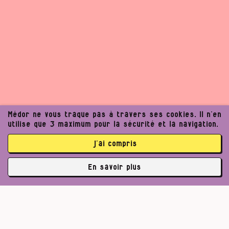
Médor ne vous traque pas à travers ses cookies. Il n’en
utilise que 3 maximum pour la sécurité et la navigation.
j’ai compris
En savoir plus
✘
3764 abonné·es