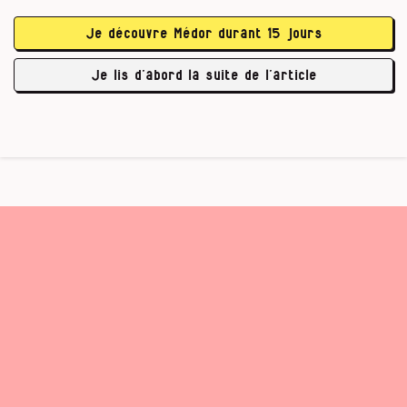
Médor.
« Le simple fait d’être la Noire de service
me pèse. » C’est ce que vous écrivez sur
Je découvre Médor durant 15 jours
Lettre à mes ami·e·s,
Facebook dans une
amant·e·s, lovers blanc·he·s,
fortement relayée.
Je lis d’abord la suite de l’article
Quel est l’impact …