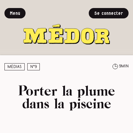
Menu
Se connecter
9min
Médias
N°9
Porter la plume
dans la piscine