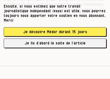
proches, à une semaine pour les pays lointains,
Ensuite, si vous estimez que notre travail
avec une prise en charge complète du trajet, du
journalistique indépendant (vous) est utile, vous pourrez
logement, des activités et une pension
toujours nous apporter votre soutien en vous abonnant.
complète ou demi-pension. Des gratuités ou
Merci
réductions sont parfois offertes aux
organisateurs par les hôteliers, restaurateurs,
Je découvre Médor durant 15 jours
compagnies aériennes ou ferroviaires, qui
espèrent être cités dans les articles ou dans les
Je lis d’abord la suite de l’article
encadrés « pratique ». En fonction …