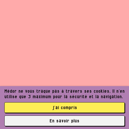
Médor ne vous traque pas à travers ses cookies. Il n’en
utilise que 3 maximum pour la sécurité et la navigation.
j’ai compris
Un journalisme exigeant
En savoir plus
peut améliorer notre
✘