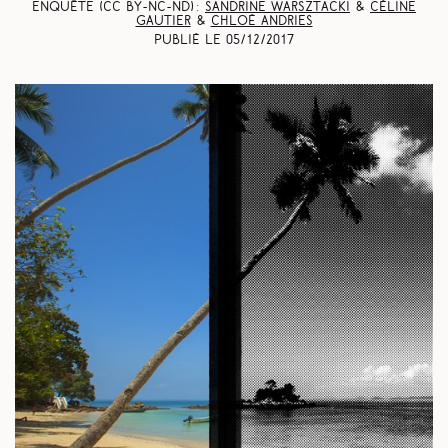
Enquête (CC BY-NC-ND) :
Sandrine Warsztacki
&
Céline
Gautier
&
Chloé Andries
Publié le
05/12/2017