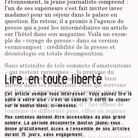
l’étonnement, la jeune journaliste comprend :
l’un de ses supérieurs s’est fait inviter (avec
madame) pour un séjour dans le palace en
question. En retour, il a promis à l’agence de
presse qui a joué les intermédiaires un article
sur l’hôtel dans son magazine. Voilà un exem­
ple de « voyage de presse » dans sa version
vermicompost : crédibilité de la presse et
déontologie en totale décomposition.
Sans atteindre de tels sommets d’amateurisme
– qui restent rarissimes –, la pratique du
Lire, en toute liberté
voyage touristique sur invitation est bien
ancrée dans les rédactions. Nous qui écrivons
ces lignes y avons toutes eu recours, un jour ou
Cet article semble vous intéresser. Vous pouvez lire la
l’autre, pour d’autres médias que
Médor
.
suite à votre aise : c’est un cadeau. Il suffit de cliquer
Comment cela fonctionne-t-il ? Les offices de
sur le bouton blanc, ci-dessous.
tourisme de différents pays, villes ou régions
du monde organisent des voyages pour des
Nos contenus doivent être accessibles au plus grand
petits groupes de journalistes, accompagnés
nombre. La période découverte (bouton jaune) vous
d’un attaché de presse. En général, ce sont des
donne gratuitement accès à l’ensemble de nos articles
séjours de quelques jours pour les destinations
durant 15 jours, sans engagement.