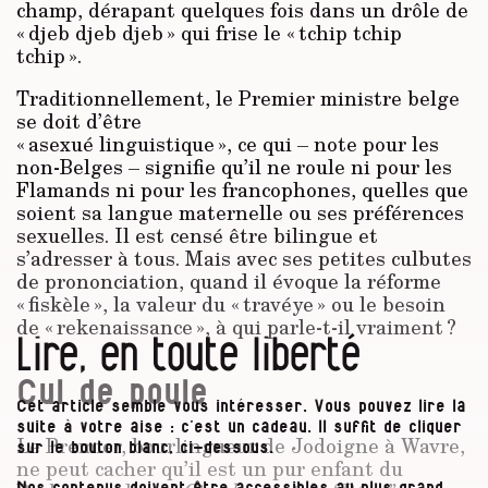
champ, dérapant quelques fois dans un drôle de
« djeb djeb djeb » qui frise le « tchip tchip
tchip ».
Traditionnellement, le Premier ministre belge
se doit d’être
« asexué linguistique », ce qui – note pour les
non-Belges – signifie qu’il ne roule ni pour les
Flamands ni pour les francophones, quelles que
soient sa langue maternelle ou ses préférences
sexuelles. Il est censé être bilingue et
s’adresser à tous. Mais avec ses petites culbu­tes
de prononciation, quand il évoque la réforme
« fiskèle », la valeur du « travéye » ou le besoin
de « rekenaissance », à qui parle-t-il vraiment ?
Lire, en toute liberté
Cul de poule
Cet article semble vous intéresser. Vous pouvez lire la
suite à votre aise : c’est un cadeau. Il suffit de cliquer
Le Premier, bourlingueur de Jodoigne à Wavre,
sur le bouton blanc, ci-dessous.
ne peut cacher qu’il est un pur enfant du