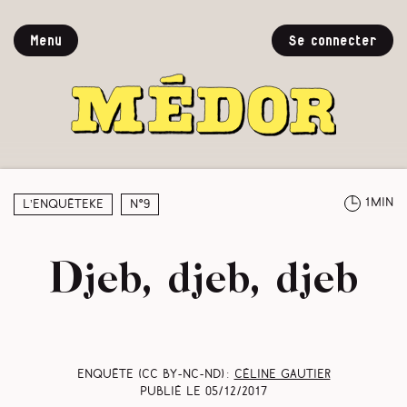
Menu
Se connecter
1min
L’enquêteke
N°9
Djeb, djeb, djeb
Enquête (CC BY-NC-ND) :
Céline Gautier
Publié le
05/12/2017