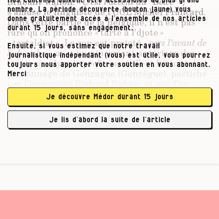
Brabant wallon.
« C’est l’accent du “Bé­wé” »,
Nos contenus doivent être accessibles au plus grand
s’amuse le linguiste de l’UCL Michel Francard.
nombre. La période découverte (bouton jaune) vous
donne gratuitement accès à l’ensemble de nos articles
Dans cette partie de la Belgique, il n’est pas
durant 15 jours, sans engagement.
rare qu’on prononce « tarte à l’djote »
« tartaldjet ». Le son est projeté
« vers l’avant de
Ensuite, si vous estimez que notre travail
la bou­che »
, avec un pincement antérieur des
journalistique indépendant (vous) est utile, vous pourrez
lèvres, analyse le professeur. C’est l’accent du
toujours nous apporter votre soutien en vous abonnant.
personnage de Gonzague (Gonzègue), pastiché
Merci
par l’humoriste Richard Ruben, et que l’on
qualifie volontiers – surtout dans le riche Béwé,
Je découvre Médor durant 15 jours
d’ailleurs – de « pedzouille ».
Je lis d’abord la suite de l’article
« C’est dans les …