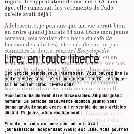
regard désapprobateur de ma mère. (À mon
âge, elle ramassait les vêtements de l’ado
qu’elle avait déjà.)
Adolescente, je pensais que ma vie serait bien
en ordre quand j’aurais 34 ans. Dans mon jeune
cerveau, cela voulait dire boire du café (
la
boisson des adultes), être sûr de soi, ne pas
connaître le doute, réciter
l’Encyclopédie
Lire, en toute liberté
Britannica
par cœur, et surtout savoir où on
veut aller dans la vie. Que moi je n’en sois pas
encore là, admettons. Mais que, dans mon
Cet article semble vous intéresser. Vous pouvez lire la
entourage, une flopée de trentenaires bien
suite à votre aise : c’est un cadeau. Il suffit de cliquer
tassés et de néo-quadragénaires pataugent
sur le bouton blanc, ci-dessous.
tout autant (divorcer, entamer une nouvelle
relation, y mettre fin et réessayer l’ancienne,
Nos contenus doivent être accessibles au plus grand
douter de son orientation sexuelle, tomber
nombre. La période découverte (bouton jaune) vous
enceinte par accident et ne pas savoir qu’en
donne gratuitement accès à l’ensemble de nos articles
penser, changer de boulot indéfiniment, etc.),
durant 15 jours, sans engagement.
ça, c’est une vraie désillusion. Les cinq à dix
Ensuite, si vous estimez que notre travail
années qui viennent ne me garantissent donc
journalistique indépendant (vous) est utile, vous pourrez
pas de devenir enfin adulte. Mais d’abord, l’âge