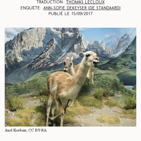
Traduction :
Thomas Lecloux
Enquête :
Ann-Sofie Dekeyser (
De Standaard
)
Publié le
15/09/2017
Axel Korban.
CC BY-SA
.