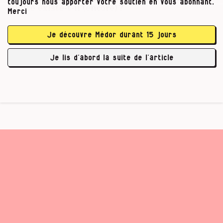
toujours nous apporter votre soutien en vous abonnant.
adulte existe-t-il (encore) ?
Merci
Des critères dépassés
Je découvre Médor durant 15 jours
Je lis d’abord la suite de l’article
…