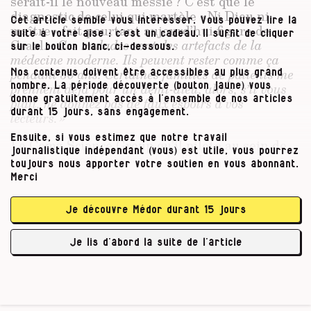
serait-il le nouveau messie ? C’est que le
diagnostic de celui qui martèle « Ni Dieu ni
Cet article semble vous intéresser. Vous pouvez lire la
maître » fait pourtant aujourd’hui figure de
suite à votre aise : c’est un cadeau. Il suffit de cliquer
Graal. «
Ces malades sont des artefacts de la
sur le bouton blanc, ci-dessous.
médecine moderne. Ils peuvent rester comme ça
pendant 30 ans.
Certaines familles de patients me
Nos contenus doivent être accessibles au plus grand
prennent déjà pour un demi-dieu, alors, s’il vous
nombre. La période découverte (bouton jaune) vous
donne gratuitement accès à l’ensemble de nos articles
plaît, ne donnez pas de faux espoirs à vos
durant 15 jours, sans engagement.
lecteurs. »
Ensuite, si vous estimez que notre travail
Le Coma Science Group qu’il pilote au sein de
journalistique indépendant (vous) est utile, vous pourrez
la forteresse liégeoise et de l’ULg n’en est
toujours nous apporter votre soutien en vous abonnant.
pourtant pas à son premier miracle. Le plus
Merci
édifiant – et terrifiant – se nomme Rom
Houben. Diagnostiqué « légume » et alité durant
Je découvre Médor durant 15 jours
vingt-trois ans, ce quadra belge a fini par
atterrir au centre hospitalier où, en 2006,
Je lis d’abord la suite de l’article
l’équipe de Laureys s’est rendu …