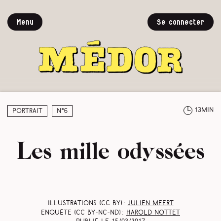
Menu
Se connecter
13min
Portrait
N°6
Les mille odyssées
Illustrations (CC BY) :
Julien Meert
Enquête (CC BY-NC-ND) :
Harold Nottet