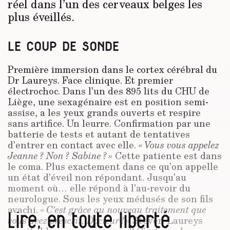
réel dans l’un des cerveaux belges les
plus éveillés.
LE COUP DE SONDE
Première immersion dans le cortex cérébral du
Dr Laureys. Face clinique. Et premier
électrochoc. Dans l’un des 895 lits du CHU de
Liège, une sexagénaire est en position semi-
assise, a les yeux grands ouverts et respire
sans artifice. Un leurre. Confirmation par une
batterie de tests et autant de tentatives
d’entrer en contact avec elle.
« Vous vous appelez
Jeanne ? Non ? Sabine ? »
Cette patiente est dans
le coma. Plus exactement dans ce qu’on appelle
un état d’éveil non répondant. Jusqu’au
moment où… elle répond à l’au-revoir du
neurologue. Sous les yeux médusés de son fils
avachi.
« C’est grâce au nouveau traitement que
Lire, en toute liberté
vous avez prescrit, Docteur ! »
Steven Laureys