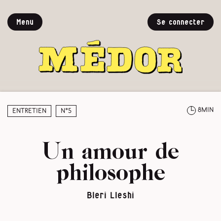
Menu
Se connecter
8min
Entretien
N°5
Un amour de
philosophe
Bleri Lleshi