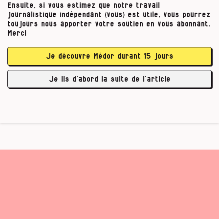
changer de boulot ? »
Sa réponse est venue du tac
Ensuite, si vous estimez que notre travail
au tac :
« Parce que j’ai peur. »
La peur de perdre
journalistique indépendant (vous) est utile, vous pourrez
un job… qui le persécute.
toujours nous apporter votre soutien en vous abonnant.
Merci
M.C’est un tabou ?
Je découvre Médor durant 15 jours
B.L.Oui. La plupart des gens sont gênés de
parler de « ça ». Dans une ville riche comme
Je lis d’abord la suite de l’article
Bruxelles, un …