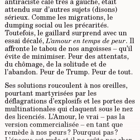
antiraciste calé très à gauche, était
attendu sur d’autres sujets (disons)
sérieux. Comme les migrations, le
dumping social ou les précarités.
Toutefois, le gaillard surprend avec un
essai décalé,
. Il
L’amour en temps de peur
affronte le tabou de nos angoisses – qu’il
évite de minimiser. Peur des attentats,
du chômage, de la solitude et de
l’abandon. Peur de Trump. Peur de tout.
Ses solutions roucoulent à nos oreil­les,
pourtant martyrisées par les
déflagrations d’explosifs et les portes des
multinationales qui claquent sous le nez
des licenciés. L’Amour, le vrai – pas la
version commercialisée – en tant que
remède à nos peurs ? Pourquoi pas ?
L’épo­que est rude et il ne coûte pas cher,