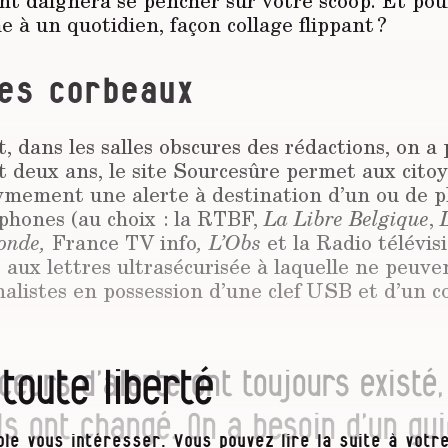
nt daignera se pencher sur votre scoop. Et pou
 à un quotidien, façon collage flippant ?
les corbeaux
dans les salles obscures des rédactions, on a 
t deux ans, le site Sourcesûre permet aux cito
mement une alerte à destination d’un ou de p
phones (au choix : la RTBF,
La Libre Belgi­que
,
onde,
France TV info
, L’Obs
et la Radio télévisi
 aux lettres ultrasécurisée à laquel­le ne peuv
nalistes en possession d’une clef USB et d’un c
 toute liberté
ceurs d’alerte ont toujours existé
ls ont changé. On a besoin d’un gu
le vous intéresser. Vous pouvez lire la suite à votre