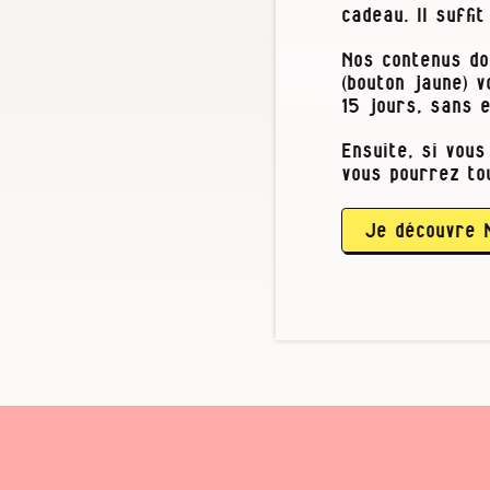
cadeau. Il suffi
Nos contenus do
(bouton jaune) 
15 jours, sans 
Ensuite, si vous
Le but annonc
vous pourrez to
le moins de ri
surveillance, 
protéger les s
Je découvre 