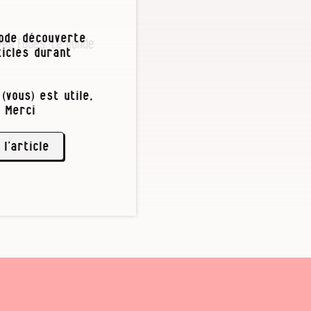
iode découverte
ves Eudes, Le Monde
icles durant
(vous) est utile,
faire prendre
 Merci
mails sous
’objectif est de
 l’article