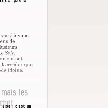
rquoi pas la
pensé à vous.
yens de
lusieurs
Le Soir,
on suisse).
ent accéder que
ode idoine.
, mais les
ichet
 aise : c’est un