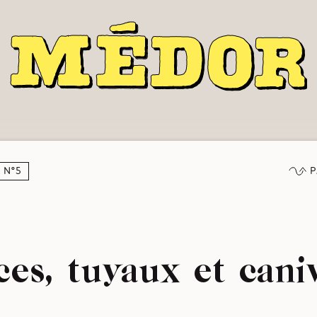
P
N°5
ces, tuyaux et cani