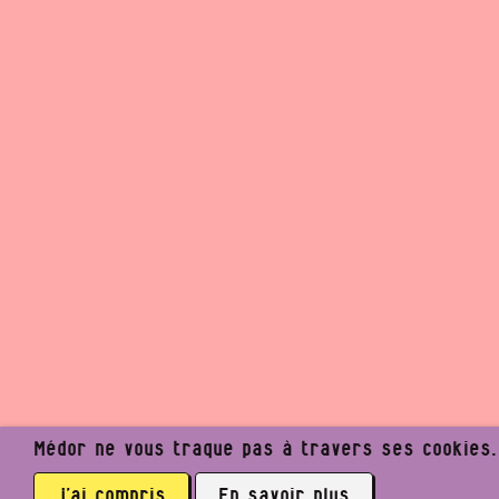
Médor ne vous traque pas à travers ses cookies. I
j’ai compris
En savoir plus