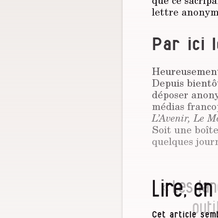
que ce sacripa
lettre anonyme
Par ici 
Heureusement, 
Depuis bientô
déposer anony
médias franco
L’Avenir, Le M
Soit une boîte
quel­ques jour
Lire, en
« Les lan
outi
Cet article semb