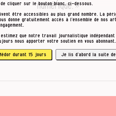
numérique. »
t de cliquer sur le bouton blanc, ci-dessous.
ivent être accessibles au plus grand nombre. La pér
Y
vous donne gratuitement accès à l’ensemble de nos art
engagement.
 estimez que notre travail journalistique indépendant 
é de ce raffinement technologique est de vous 
ujours nous apporter votre soutien en vous abonnant.
sques possible. Car à l’heure des GSM et des e-
le déficit de paranoïa serait un mal répandu.
« L
ources contre elles-mê­mes …
Médor durant 15 jours
Je lis d’abord la suite de