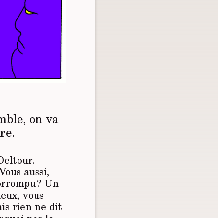
mble, on va
re.
Deltour.
 Vous aussi,
corrompu ? Un
ieux, vous
is rien ne dit