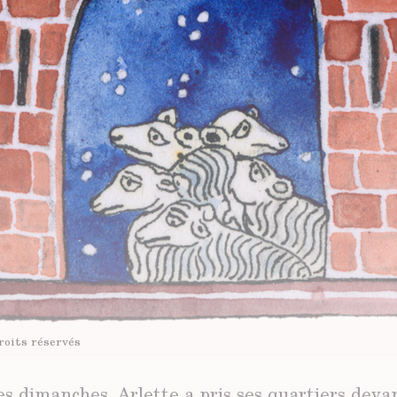
roits réservés
 dimanches, Arlette a pris ses quartiers devan