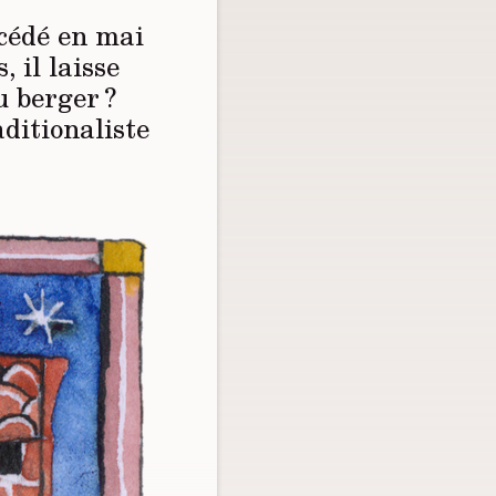
écédé en mai
 il laisse
u berger ?
aditionaliste