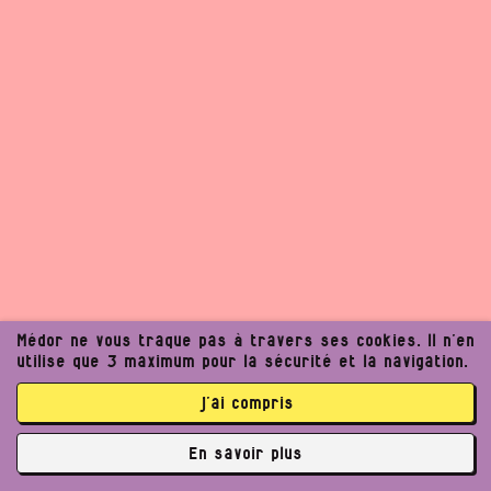
Médor ne vous traque pas à travers ses cookies. Il n’en
utilise que 3 maximum pour la sécurité et la navigation.
j’ai compris
Un journalisme exigeant
En savoir plus
peut améliorer notre
✘