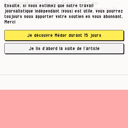
Ce superbe mot figure depuis 2007 au
Ensuite, si vous estimez que notre travail
dictionnaire
Van Dale
, qui le définit comme le
journalistique indépendant (vous) est utile, vous pourrez
« remplacement de l’élevage traditionnel dans une
toujours nous apporter votre soutien en vous abonnant.
zone originellement agraire par l’élevage équin
Merci
récréatif. »
Au parlement flamand, le phénomène
inquiète, car la chevalisation n’a pas seulement
Je découvre Médor durant 15 jours
fait disparaître 35 000 hectares de terres
agricoles en l’espace de dix ans, elle suppose
Je lis d’abord la suite de l’article
aussi la vente de …