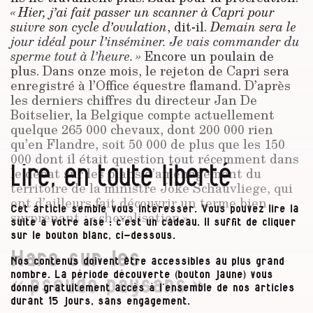
« Hier, j’ai fait passer un scanner à Capri pour
suivre son cycle d’ovulation
, dit-il.
Demain sera le
jour idéal pour l’inséminer. Je vais commander du
sperme tout à l’heure. »
Encore un poulain de
plus. Dans onze mois, le rejeton de Capri sera
enregistré à l’Office équestre flamand. D’après
les derniers chiffres du directeur Jan De
Boitselier, la Belgique compte actuellement
quelque 265 000 chevaux, dont 200 000 rien
qu’en Flandre, soit 50 000 de plus que les 150
000 dont il était question tout récemment dans
Lire, en toute liberté
le débat sur les plans d’aménagement du
territoire de la ministre Joke Schauvliege, qui
ont d’ailleurs fait découvrir un terme bien
Cet article semble vous intéresser. Vous pouvez lire la
surprenant : « chevalisation ».
suite à votre aise : c’est un cadeau. Il suffit de cliquer
sur le bouton blanc, ci-dessous.
Haro sur les
Nos contenus doivent être accessibles au plus grand
nombre. La période découverte (bouton jaune) vous
« pseudo‑paysans »
donne gratuitement accès à l’ensemble de nos articles
durant 15 jours, sans engagement.