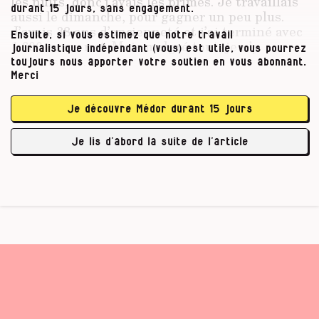
les nuits, donc j’avais les primes. Je travaillais
durant 15 jours, sans engagement.
aussi le dimanche, pour gagner un peu plus.
J’avais 38 ans d’ancienneté et j’ai terminé avec
Ensuite, si vous estimez que notre travail
1 600 euros net. Mais malgré tout, je n’y
journalistique indépendant (vous) est utile, vous pourrez
arrivais pas.
toujours nous apporter votre soutien en vous abonnant.
Merci
Qu’est-ce qui a provoqué le
surendettement ?
Je découvre Médor durant 15 jours
M.A.
Cela a commencé par un besoin vital, je
Je lis d’abord la suite de l’article
réfléchis, du style machine à …