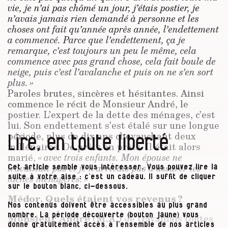
vie, je n’ai pas chômé un jour, j’étais postier, je
n’avais jamais rien demandé à personne et les
choses ont fait qu’année après année, l’endettement
a commencé. Parce que l’endettement, ça je
remarque, c’est toujours un peu le même, cela
commence avec pas grand chose, cela fait boule de
neige, puis c’est l’avalanche et puis on ne s’en sort
plus. »
Paroles brutes, sincères et hésitantes. Ainsi
commence le récit de Monsieur André, le
postier. L’expert de la dette des ménages, c’est
lui. Son endettement s’est étalé sur une longue
Lire, en toute liberté
période, plus de dix ans chevauchant deux
millénaires. De prêts en prêts. Il était alors
marié,
« avec trois enfants. Mon épouse ne
travaillait pas et je n’arrivais pas à assurer les
Cet article semble vous intéresser. Vous pouvez lire la
tâches ménagères. »
suite à votre aise : c’est un cadeau. Il suffit de cliquer
sur le bouton blanc, ci-dessous.
Médor. Quels étaient vos revenus ?
Nos contenus doivent être accessibles au plus grand
nombre. La période découverte (bouton jaune) vous
Monsieur André (M.A.)
Je travaillais toutes
donne gratuitement accès à l’ensemble de nos articles