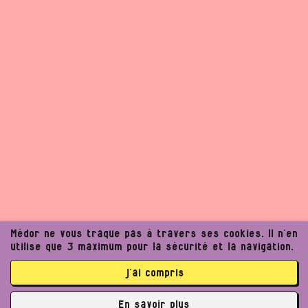
Médor ne vous traque pas à travers ses cookies. Il n’en
utilise que 3 maximum pour la sécurité et la navigation.
j’ai compris
Un journalisme exigeant
En savoir plus