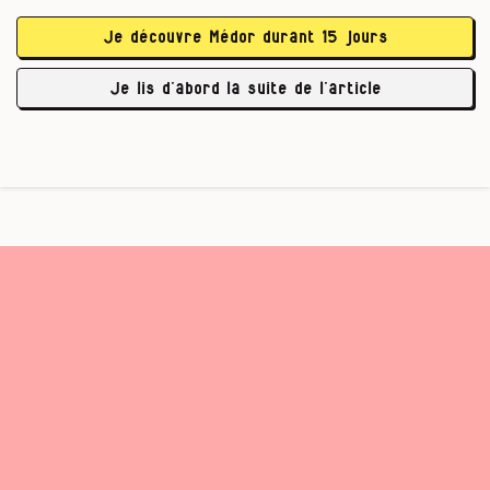
de la centrifugeuse qui sépare les composants
du sang, et te réinjecte plaquettes et globules
Je découvre Médor durant 15 jours
rouges. Le plasma gonfle d’un liquide jaunâtre
une poche de 650 millilitres, ainsi que cinq
Je lis d’abord la suite de l’article
tubes de quelques …