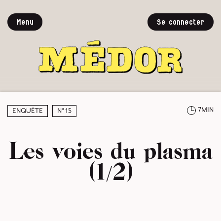
Menu
Se connecter
7min
Enquête
N°15
Les voies du plasma
(1/2)