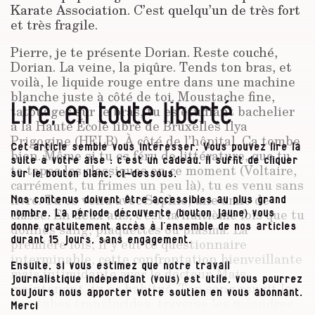
Karate Association. C’est quelqu’un de très fort
et très fragile.
Pierre, je te présente Dorian. Reste couché,
Dorian. La veine, la piqûre. Tends ton bras, et
voilà, le liquide rouge entre dans une machine
blanche juste à côté de toi. Moustache fine,
Lire, en toute liberté
tatouages sur le bras, tu es étudiant bachelier
à la Haute École libre de Bruxelles Ilya
Prigogine (HELB). À côté de l’hôpital. Ça tombe
Cet article semble vous intéresser. Vous pouvez lire la
bien. Même si tu es féru de littérature, que tu
suite à votre aise : c’est un cadeau. Il suffit de cliquer
te tapes les classiques en ce moment (Voltaire,
sur le bouton blanc, ci-dessous.
carrément, tu frimes un peu là), tu es venu sans
livre. Tu es venu avec Sophie, une amie de
Nos contenus doivent être accessibles au plus grand
classe. En deux ans, c’est la huitième fois que tu
nombre. La période découverte (bouton jaune) vous
donnes sang, plaquettes ou plasma. La
donne gratuitement accès à l’ensemble de nos articles
première fois, il y eut ce questionnaire
durant 15 jours, sans engagement.
interminable, cette confrontation bienveillante
Ensuite, si vous estimez que notre travail
mais intimidante avec le docteur. Mais
journalistique indépendant (vous) est utile, vous pourrez
maintenant, tu es habitué. Ton sang rougit les
toujours nous apporter votre soutien en vous abonnant.
fins tubes translucides, traverse les méandres
Merci