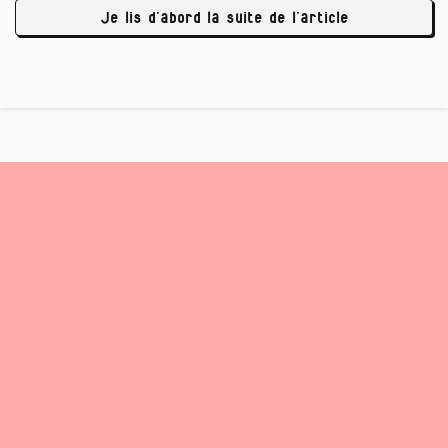
jours sur 7 »
et
« passionnés de la langue de
Je lis d’abord la suite de l’article
Molière ». « Beaucoup de …