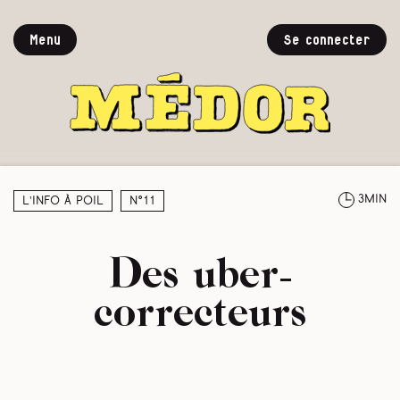
Menu
Se connecter
3min
L’info à poil
N°11
Des uber-
correcteurs