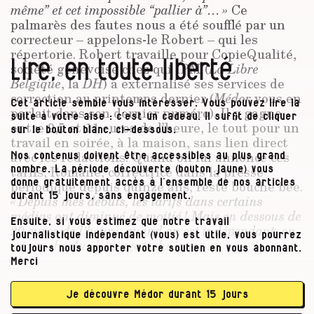
même” et cet impossible “pallier à”… »
Ce
palmarès des fautes nous a été soufflé par un
correcteur – appelons-le Robert – qui les
répertorie. Robert travaille pour CopieQualité,
Lire, en toute liberté
société genevoise chez qui IPM (
La Libre
Belgique
, la
DH
) a externalisé ses services de
correction au printemps dernier (
Médor
vous en
Cet article semble vous intéresser. Vous pouvez lire la
parlait dans son dernier numéro). Il y gagne
suite à votre aise : c’est un cadeau. Il suffit de cliquer
entre 9,5 et 11 euros de l’heure, le tout pour un
sur le bouton blanc, ci-dessous.
travail en soirée, à la maison, sans lien direct
avec les rédactions. Quand on lui annonce ces
Nos contenus doivent être accessibles au plus grand
tarifs, Romane, correctrice dans la presse
nombre. La période découverte (bouton jaune) vous
donne gratuitement accès à l’ensemble de nos articles
périodique depuis quinze ans, reste bouche bée.
durant 15 jours, sans engagement.
« Depuis mes débuts, les tarifs dans certains
médias ont diminué de moitié ! Mais en dessous de
Ensuite, si vous estimez que notre travail
20 euros de l’heure, quand on est indépendant, on
journalistique indépendant (vous) est utile, vous pourrez
est proche du chômage technique… »
toujours nous apporter votre soutien en vous abonnant.
Merci
Fondée en 2016, CopieQualité vante son réseau
d’une centaine de correcteurs – français pour la
Je découvre Médor durant 15 jours
plupart – disponibles
« 24 heures sur 24 et 7