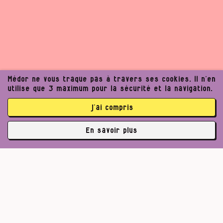
Un journalisme exigeant
Médor ne vous traque pas à travers ses cookies. Il n’en
utilise que 3 maximum pour la sécurité et la navigation.
peut améliorer notre
j’ai compris
société. Voulez‑vous
En savoir plus
rejoindre notre projet ?
✘
3762 abonné·es
Je (m’)offre Médor
Pour un journalisme robuste.
Je rejoins la coopérative
Lire l’appel de Médor