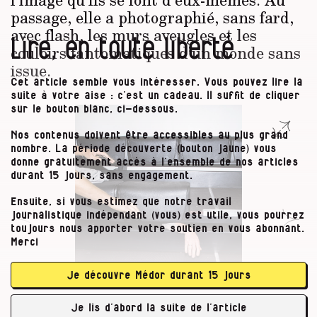
passage, elle a photographié, sans fard,
avec flash, les murs aveugles et les
Lire, en toute liberté
couloirs fantomatiques d’un monde sans
issue.
Cet article semble vous intéresser. Vous pouvez lire la
suite à votre aise : c’est un cadeau. Il suffit de cliquer
sur le bouton blanc, ci-dessous.
Nos contenus doivent être accessibles au plus grand
nombre. La période découverte (bouton jaune) vous
donne gratuitement accès à l’ensemble de nos articles
durant 15 jours, sans engagement.
Ensuite, si vous estimez que notre travail
journalistique indépendant (vous) est utile, vous pourrez
toujours nous apporter votre soutien en vous abonnant.
Merci
Je découvre Médor durant 15 jours
Je lis d’abord la suite de l’article