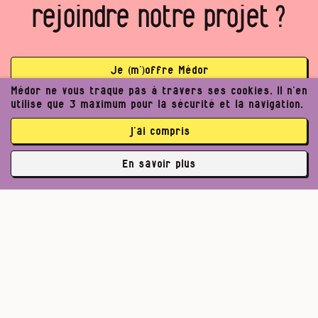
rejoindre notre projet ?
Je (m’)offre Médor
Médor ne vous traque pas à travers ses cookies. Il n’en
Je rejoins la coopérative
utilise que 3 maximum pour la sécurité et la navigation.
j’ai compris
La communauté Médor, c’est déjà 3765 abonnés et 2112
coopérateurs
En savoir plus
✘
3765 abonné·es
Pour un journalisme robuste.
Lire l’appel de Médor