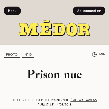
Menu
Se connecter
5min
Photo
N°10
Prison nue
Textes et photos (CC BY-NC-ND) :
Éric Walravens
Publié le
14/03/2018