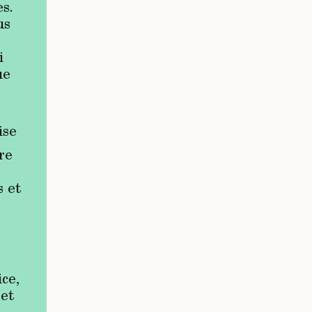
s.
us
i
ue
ise
re
s et
ce,
 et