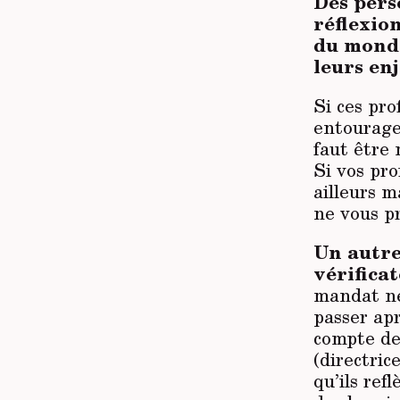
Des pers
réflexion
du monde
leurs en
Si ces pro
entourage,
faut être
Si vos pro
ailleurs 
ne vous pr
Un autre
vérifica
mandat néc
passer apr
compte de 
(directric
qu’ils ref