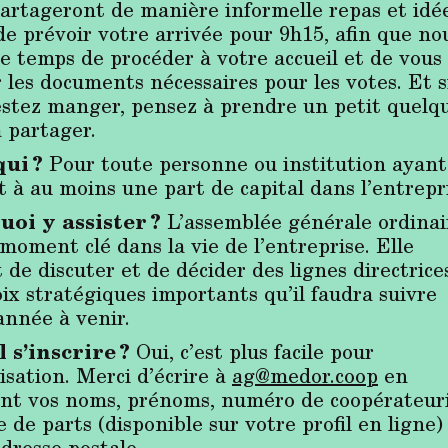
partageront de manière informelle repas et idée
de prévoir votre arrivée pour 9h15, afin que no
le temps de procéder à votre accueil et de vous
 les documents nécessaires pour les votes. Et s
estez manger, pensez à prendre un petit quelq
à partager.
ui ?
Pour toute personne ou institution ayant
t à au moins une part de capital dans l’entrepr
oi y assister ?
L’assemblée générale ordinai
moment clé dans la vie de l’entreprise. Elle
de discuter et de décider des lignes directrice
ix stratégiques importants qu’il faudra suivre
année à venir.
l s’inscrire ?
Oui, c’est plus facile pour
isation. Merci d’écrire à
ag@medor.coop
en
ant vos noms, prénoms, numéro de coopérateuri
de parts (disponible sur votre profil en ligne)
dresse postale.