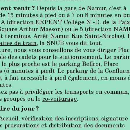
nt venir ?
Depuis la gare de Namur, c’est à
de 15 minutes à pied ou à 7 ou 8 minutes en bu
e A (direction ERPENT Collège N.-D. de la Paix
Square Arthur Masson) ou le 5 (direction NA
t terminus. Arrêt Namur Rue Saint-Nicolas). 
aires de train
, la SNCB vous dit tout.
ure, nous vous conseillons de vous diriger Plac
cole des cadets pour le stationnement. Le parki
le plus proche est le parking Beffroi, Place
s (5 minutes à pied). Le parking de la Confluen
t à fait accessible à pied également, en moins 
utes.
ez pas à privilégier les transports en commun,
s groupés ou le
co-voiturage
.
re du jour ?
Accueil, vérification des inscriptions, signature
es procurations et distribution des documents