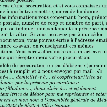
e cas d’une procuration et si vous connaissez u
ne à qui la transmettre, merci de lui donner
 les informations vous concernant (nom, préno
e postale, numéro de coop et nombre de part), 
e puisse indiquer non seulement sa présence ma
ent la vôtre. Si vous ne savez pas à qui céder
rocuration, vous pouvez écrire à l’adresse emai
nnée ci-avant en renseignant ces mêmes
ations. Vous serez alors mis·e en contact avec 
ne qui réceptionnera votre procuration.
odèle de procuration en cas d’absence (personn
ues) à remplir et à nous envoyer par mail :
Je
né·e…, domicilié ·e à… et coopérateur/trice de
onne, par la présente procuration à
ur/Madame…, domicilié·e à… et également
teur/trice de Médor pour me représenter et voter
ement en mon nom à l’assemblée générale de Méd
juin 2023 de 9h30 à 13h à Namur.