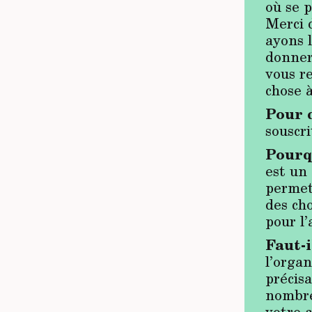
où se 
Merci 
ayons 
donner
vous r
chose 
Pour q
souscri
Pourqu
est un 
permet 
des cho
pour l’
Faut-i
l’organ
précis
nombre 
votre a