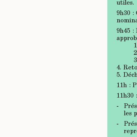
utiles.
9h30 :
nomina
9h45 :
approb
1. Rap
2. Ra
3. Co
4. Ret
5. Déc
11h : 
11h30 
Prés
les 
Prés
repr