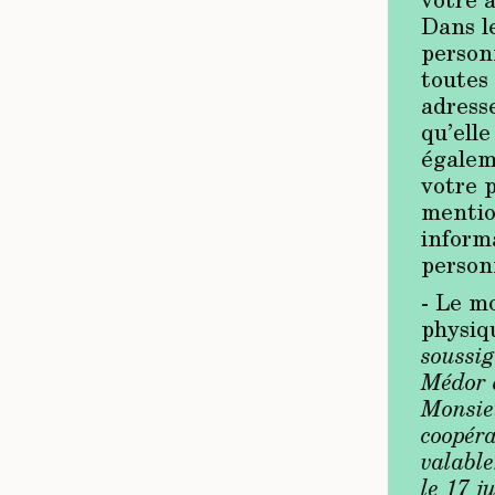
Dans l
person
toutes
adress
qu’ell
égalem
votre p
mentio
inform
person
- Le m
physiq
soussig
Médor d
Monsie
coopéra
valabl
le 17 