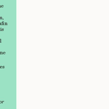
ne
m,
afin
is
l
une
es
or