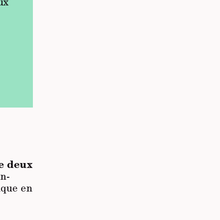
ux
e
deux
on-
ique en