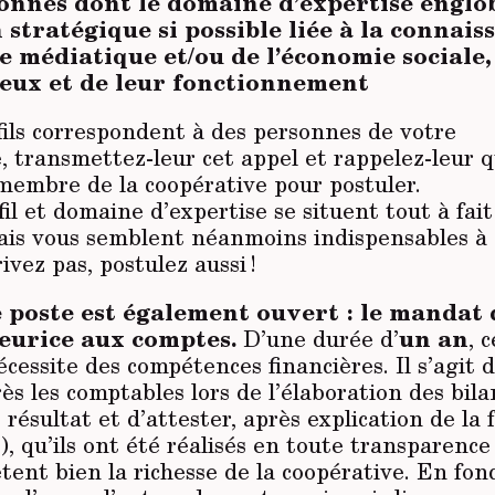
onnes dont le domaine d’expertise englo
 stratégique si possible liée à la connais
 médiatique et/ou de l’économie sociale,
jeux et de leur fonctionnement
fils correspondent à des personnes de votre
 transmettez-leur cet appel et rappelez-leur qu
 membre de la coopérative pour postuler.
fil et domaine d’expertise se situent tout à fait
mais vous semblent néanmoins indispensables à
ivez pas, postulez aussi !
 poste est également ouvert : le mandat 
teurice aux comptes.
D’une durée d’
un an
, c
essite des compétences financières. Il s’agit 
ès les comptables lors de l’élaboration des bila
résultat et d’attester, après explication de la 
e), qu’ils ont été réalisés en toute transparence
lètent bien la richesse de la coopérative. En fon