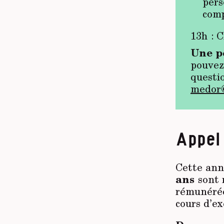
pers
com
13h : 
Une p
pouvez
questio
medor
Appel
Cette an
ans
sont r
rémunérée
cours d’ex