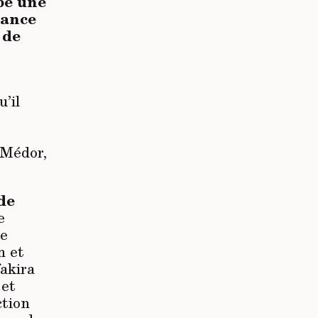
be une
sance
 de
’il
 Médor,
de
e
de
n et
fakira
 et
ction