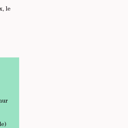
, le
mur
le)