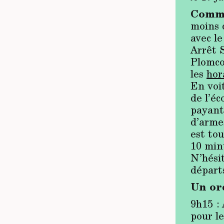
Comme
moins 
avec l
Arrêt 
Plomco
les
hor
En voit
de l’é
payant 
d’arme
est tou
10 min
N’hésit
départ
Un ord
9h15 : 
pour l