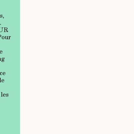
s,
.
MUR
Pour
e
ng
ce
de
 les