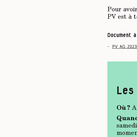
Pour avoir
PV est à t
Document à
pv ag 2023
Les
Où ?
A 
Quand
samedi 
moment