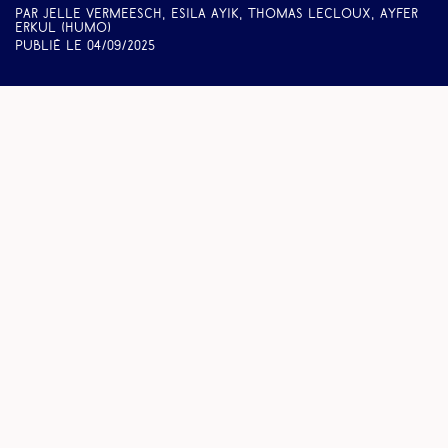
Par Jelle Vermeesch, Esila Ayik, Thomas Lecloux, Ayfer
Erkul (
Humo
)
Publié le
04/09/2025