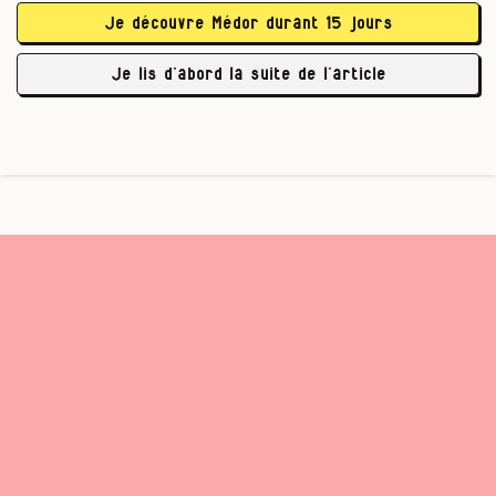
nazi, évoquant un héritage germanique
Je découvre Médor durant 15 jours
traditionnel. Mais le gouvernement belge a lui
aussi par le passé mobilisé la typographie
Je lis d’abord la suite de l’article
comme moyen de …