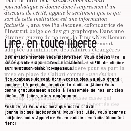
1932, la fonte est
« utilisée dans un cadre
journalistique et donne donc l’impression d’un
discours de vérité, appuie le sentiment que ce qui
sort de cette institution est une information
factuelle »
, analyse Pia Jacques, cofondatrice de
l’Institut belge de design graphique. Dans une
étrange guerre de polices, la Times New Roman
Lire, en toute liberté
balaie ainsi la police Calibri, officiellement
adoptée au ministère des Affaires étrangères
par le prédécesseur démocrate de Rubio en
Cet article semble vous intéresser. Vous pouvez lire la
2023 pour sa grande lisibilité. Le
suite à votre aise : c’est un cadeau. Il suffit de cliquer
gouvernement Trump considère pour sa part la
sur le bouton blanc, ci-dessous.
mise en place de Calibri comme
« une énième
initiative inutile du programme Diversité, Équité,
Nos contenus doivent être accessibles au plus grand
Inclusion et Accessibilité »
.
nombre. La période découverte (bouton jaune) vous
donne gratuitement accès à l’ensemble de nos articles
Un coup typographique de basse casse qui
durant 15 jours, sans engagement.
souligne – s’il le fallait encore – la portée des
Ensuite, si vous estimez que notre travail
décisions graphiques d’un État, même en
journalistique indépendant (vous) est utile, vous pourrez
apparence anodines. L’exemple le plus répandu
toujours nous apporter votre soutien en vous abonnant.
de ces messages subliminaux est sans doute
Merci
l’usage des caractères gothiques par le régime