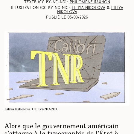
Texte (CC BY-NC-ND) :
Philomène Raxhon
Illustration (CC BY-NC-ND) :
Liliya Nikolova
&
Liliya
Nikolova
Publié le
05/03/2026
Liliya Nikolova.
CC BY-NC-ND
.
Alors que le gouvernement américain
s’attaque à la typographie de l’État à