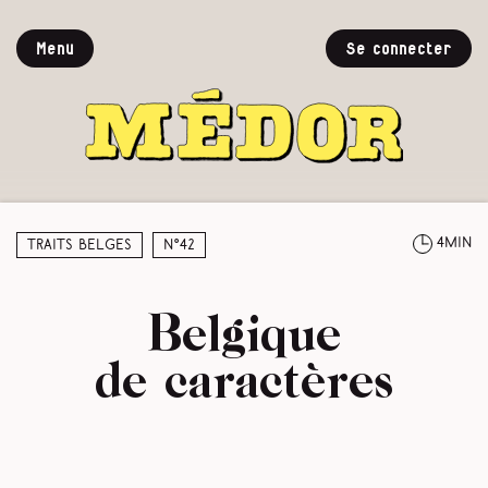
Menu
Se connecter
4min
Traits belges
N°42
Belgique
de caractères