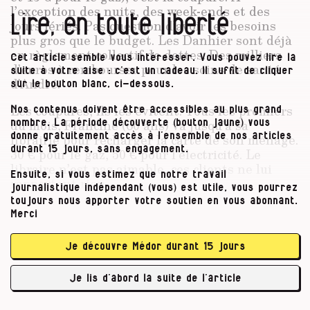
l’exception des nuits, des week-ends et des
Lire, en toute liberté
jours fériés. Pas question d’avoir les besoins
plus gros que le budget. Les Danhier sont déjà
en règlement collectif de dettes. Des milliers
Cet article semble vous intéresser. Vous pouvez lire la
d’euros à rembourser pour les soins de santé
suite à votre aise : c’est un cadeau. Il suffit de cliquer
d’André.
sur le bouton blanc, ci-dessous.
Les coupures, ils les évitent. Tous les premiers
Nos contenus doivent être accessibles au plus grand
du mois, Francine (60 ans) va jusqu’à sa
nombre. La période découverte (bouton jaune) vous
donne gratuitement accès à l’ensemble de nos articles
librairie pour recharger la carte de son ménage.
durant 15 jours, sans engagement.
30 € pour le gaz, 50 € pour l’électricité. Le
libraire n’est pas aimable, ces clients ne lui
Ensuite, si vous estimez que notre travail
rapportent rien.
journalistique indépendant (vous) est utile, vous pourrez
toujours nous apporter votre soutien en vous abonnant.
Ils n’achètent que l’accès à un droit
Merci
fondamental, qu’ils anticipent et paient au tarif
social (comme près d’un million de Belges). En
Je découvre Médor durant 15 jours
décembre 2019, 11,1 % des points
d’alimentation en électricité et 12,6 % des
Je lis d’abord la suite de l’article
points …