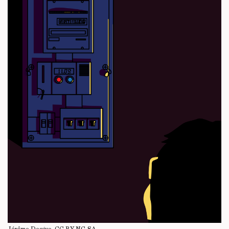
Jérôme Degive.
CC BY-NC-SA